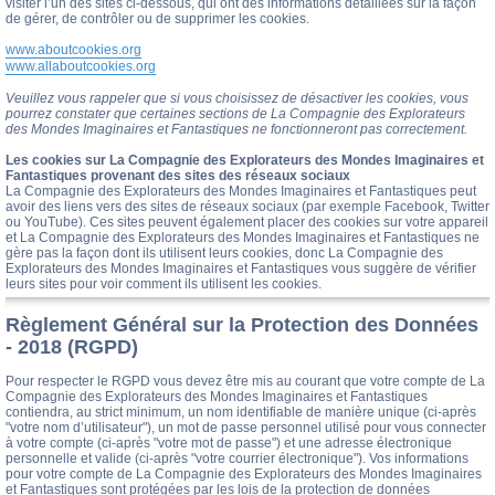
visiter l’un des sites ci-dessous, qui ont des informations détaillées sur la façon
de gérer, de contrôler ou de supprimer les cookies.
www.aboutcookies.org
www.allaboutcookies.org
Veuillez vous rappeler que si vous choisissez de désactiver les cookies, vous
pourrez constater que certaines sections de La Compagnie des Explorateurs
des Mondes Imaginaires et Fantastiques ne fonctionneront pas correctement.
Les cookies sur La Compagnie des Explorateurs des Mondes Imaginaires et
Fantastiques provenant des sites des réseaux sociaux
La Compagnie des Explorateurs des Mondes Imaginaires et Fantastiques peut
avoir des liens vers des sites de réseaux sociaux (par exemple Facebook, Twitter
ou YouTube). Ces sites peuvent également placer des cookies sur votre appareil
et La Compagnie des Explorateurs des Mondes Imaginaires et Fantastiques ne
gère pas la façon dont ils utilisent leurs cookies, donc La Compagnie des
Explorateurs des Mondes Imaginaires et Fantastiques vous suggère de vérifier
leurs sites pour voir comment ils utilisent les cookies.
Règlement Général sur la Protection des Données
- 2018 (RGPD)
Pour respecter le RGPD vous devez être mis au courant que votre compte de La
Compagnie des Explorateurs des Mondes Imaginaires et Fantastiques
contiendra, au strict minimum, un nom identifiable de manière unique (ci-après
"votre nom d’utilisateur"), un mot de passe personnel utilisé pour vous connecter
à votre compte (ci-après "votre mot de passe") et une adresse électronique
personnelle et valide (ci-après "votre courrier électronique"). Vos informations
pour votre compte de La Compagnie des Explorateurs des Mondes Imaginaires
et Fantastiques sont protégées par les lois de la protection de données