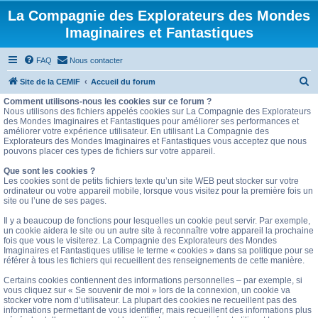
La Compagnie des Explorateurs des Mondes
Imaginaires et Fantastiques
FAQ
Nous contacter
R
Site de la CEMIF
Accueil du forum
e
Comment utilisons-nous les cookies sur ce forum ?
Nous utilisons des fichiers appelés cookies sur La Compagnie des Explorateurs
c
des Mondes Imaginaires et Fantastiques pour améliorer ses performances et
améliorer votre expérience utilisateur. En utilisant La Compagnie des
h
Explorateurs des Mondes Imaginaires et Fantastiques vous acceptez que nous
e
pouvons placer ces types de fichiers sur votre appareil.
r
Que sont les cookies ?
Les cookies sont de petits fichiers texte qu’un site WEB peut stocker sur votre
c
ordinateur ou votre appareil mobile, lorsque vous visitez pour la première fois un
site ou l’une de ses pages.
h
e
Il y a beaucoup de fonctions pour lesquelles un cookie peut servir. Par exemple,
un cookie aidera le site ou un autre site à reconnaître votre appareil la prochaine
r
fois que vous le visiterez. La Compagnie des Explorateurs des Mondes
Imaginaires et Fantastiques utilise le terme « cookies » dans sa politique pour se
référer à tous les fichiers qui recueillent des renseignements de cette manière.
Certains cookies contiennent des informations personnelles – par exemple, si
vous cliquez sur « Se souvenir de moi » lors de la connexion, un cookie va
stocker votre nom d’utilisateur. La plupart des cookies ne recueillent pas des
informations permettant de vous identifier, mais recueillent des informations plus