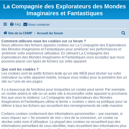
La Compagnie des Explorateurs des Mondes
Imaginaires et Fantastiques
FAQ
Nous contacter
R
Site de la CEMIF
Accueil du forum
e
Comment utilisons-nous les cookies sur ce forum ?
Nous utilisons des fichiers appelés cookies sur La Compagnie des Explorateurs
c
des Mondes Imaginaires et Fantastiques pour améliorer ses performances et
améliorer votre expérience utilisateur. En utilisant La Compagnie des
h
Explorateurs des Mondes Imaginaires et Fantastiques vous acceptez que nous
e
pouvons placer ces types de fichiers sur votre appareil.
r
Que sont les cookies ?
Les cookies sont de petits fichiers texte qu’un site WEB peut stocker sur votre
c
ordinateur ou votre appareil mobile, lorsque vous visitez pour la première fois un
site ou l’une de ses pages.
h
e
Il y a beaucoup de fonctions pour lesquelles un cookie peut servir. Par exemple,
un cookie aidera le site ou un autre site à reconnaître votre appareil la prochaine
r
fois que vous le visiterez. La Compagnie des Explorateurs des Mondes
Imaginaires et Fantastiques utilise le terme « cookies » dans sa politique pour se
référer à tous les fichiers qui recueillent des renseignements de cette manière.
Certains cookies contiennent des informations personnelles – par exemple, si
vous cliquez sur « Se souvenir de moi » lors de la connexion, un cookie va
stocker votre nom d’utilisateur. La plupart des cookies ne recueillent pas des
informations permettant de vous identifier, mais recueillent des informations plus