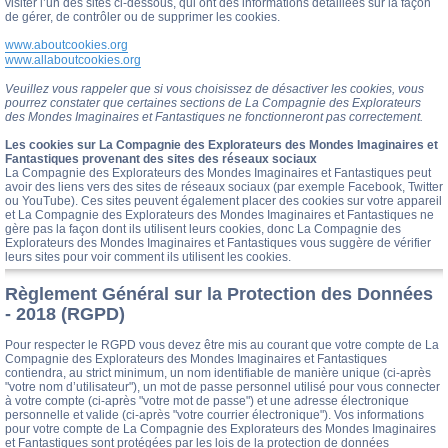
visiter l’un des sites ci-dessous, qui ont des informations détaillées sur la façon
de gérer, de contrôler ou de supprimer les cookies.
www.aboutcookies.org
www.allaboutcookies.org
Veuillez vous rappeler que si vous choisissez de désactiver les cookies, vous
pourrez constater que certaines sections de La Compagnie des Explorateurs
des Mondes Imaginaires et Fantastiques ne fonctionneront pas correctement.
Les cookies sur La Compagnie des Explorateurs des Mondes Imaginaires et
Fantastiques provenant des sites des réseaux sociaux
La Compagnie des Explorateurs des Mondes Imaginaires et Fantastiques peut
avoir des liens vers des sites de réseaux sociaux (par exemple Facebook, Twitter
ou YouTube). Ces sites peuvent également placer des cookies sur votre appareil
et La Compagnie des Explorateurs des Mondes Imaginaires et Fantastiques ne
gère pas la façon dont ils utilisent leurs cookies, donc La Compagnie des
Explorateurs des Mondes Imaginaires et Fantastiques vous suggère de vérifier
leurs sites pour voir comment ils utilisent les cookies.
Règlement Général sur la Protection des Données
- 2018 (RGPD)
Pour respecter le RGPD vous devez être mis au courant que votre compte de La
Compagnie des Explorateurs des Mondes Imaginaires et Fantastiques
contiendra, au strict minimum, un nom identifiable de manière unique (ci-après
"votre nom d’utilisateur"), un mot de passe personnel utilisé pour vous connecter
à votre compte (ci-après "votre mot de passe") et une adresse électronique
personnelle et valide (ci-après "votre courrier électronique"). Vos informations
pour votre compte de La Compagnie des Explorateurs des Mondes Imaginaires
et Fantastiques sont protégées par les lois de la protection de données