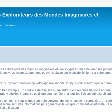
 Explorateurs des Mondes Imaginaires et
jeux de rôles
s Explorateurs des Mondes Imaginaires et Fantastiques pour améliorer ses performan
ues vous acceptez que nous pouvons placer ces types de fichiers sur votre appar
ker sur votre ordinateur ou votre appareil mobile, lorsque vous visitez pour la premi
r. Par exemple, un cookie aidera le site ou un autre site à reconnaître votre appare
rme « cookies » dans sa politique pour se référer à tous les fichiers qui recueille
 exemple, si vous cliquez sur « Se souvenir de moi » lors de la connexion, un cooki
ais recueillent des informations plus générales telles que comment les utilisateurs 
un utilisateur.