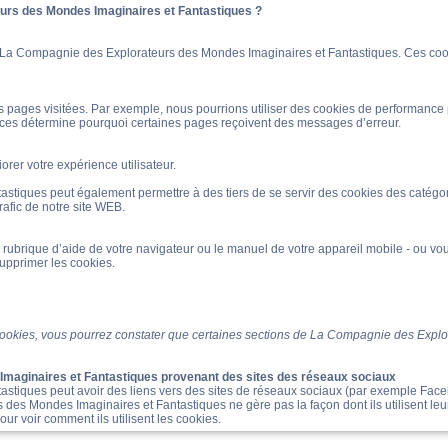
eurs des Mondes Imaginaires et Fantastiques ?
e La Compagnie des Explorateurs des Mondes Imaginaires et Fantastiques. Ces coo
s pages visitées. Par exemple, nous pourrions utiliser des cookies de performance 
caces détermine pourquoi certaines pages reçoivent des messages d’erreur.
rer votre expérience utilisateur.
stiques peut également permettre à des tiers de se servir des cookies des catég
rafic de notre site WEB.
 rubrique d’aide de votre navigateur ou le manuel de votre appareil mobile - ou vous
supprimer les cookies.
 cookies, vous pourrez constater que certaines sections de La Compagnie des Expl
maginaires et Fantastiques provenant des sites des réseaux sociaux
tiques peut avoir des liens vers des sites de réseaux sociaux (par exemple Face
s des Mondes Imaginaires et Fantastiques ne gère pas la façon dont ils utilisent
our voir comment ils utilisent les cookies.