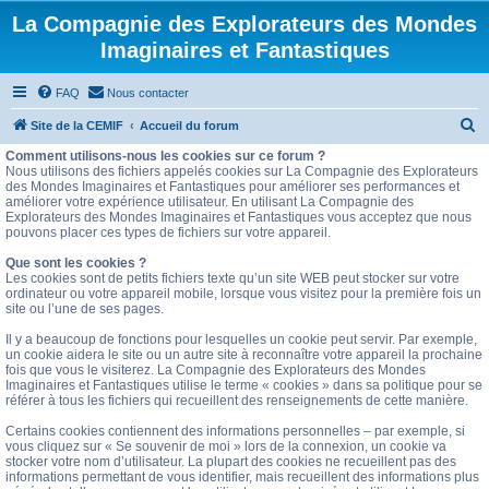
La Compagnie des Explorateurs des Mondes
Imaginaires et Fantastiques
FAQ
Nous contacter
R
Site de la CEMIF
Accueil du forum
e
Comment utilisons-nous les cookies sur ce forum ?
Nous utilisons des fichiers appelés cookies sur La Compagnie des Explorateurs
c
des Mondes Imaginaires et Fantastiques pour améliorer ses performances et
améliorer votre expérience utilisateur. En utilisant La Compagnie des
h
Explorateurs des Mondes Imaginaires et Fantastiques vous acceptez que nous
e
pouvons placer ces types de fichiers sur votre appareil.
r
Que sont les cookies ?
Les cookies sont de petits fichiers texte qu’un site WEB peut stocker sur votre
c
ordinateur ou votre appareil mobile, lorsque vous visitez pour la première fois un
site ou l’une de ses pages.
h
e
Il y a beaucoup de fonctions pour lesquelles un cookie peut servir. Par exemple,
un cookie aidera le site ou un autre site à reconnaître votre appareil la prochaine
r
fois que vous le visiterez. La Compagnie des Explorateurs des Mondes
Imaginaires et Fantastiques utilise le terme « cookies » dans sa politique pour se
référer à tous les fichiers qui recueillent des renseignements de cette manière.
Certains cookies contiennent des informations personnelles – par exemple, si
vous cliquez sur « Se souvenir de moi » lors de la connexion, un cookie va
stocker votre nom d’utilisateur. La plupart des cookies ne recueillent pas des
informations permettant de vous identifier, mais recueillent des informations plus