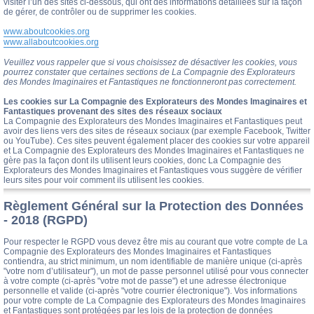
visiter l’un des sites ci-dessous, qui ont des informations détaillées sur la façon
de gérer, de contrôler ou de supprimer les cookies.
www.aboutcookies.org
www.allaboutcookies.org
Veuillez vous rappeler que si vous choisissez de désactiver les cookies, vous
pourrez constater que certaines sections de La Compagnie des Explorateurs
des Mondes Imaginaires et Fantastiques ne fonctionneront pas correctement.
Les cookies sur La Compagnie des Explorateurs des Mondes Imaginaires et
Fantastiques provenant des sites des réseaux sociaux
La Compagnie des Explorateurs des Mondes Imaginaires et Fantastiques peut
avoir des liens vers des sites de réseaux sociaux (par exemple Facebook, Twitter
ou YouTube). Ces sites peuvent également placer des cookies sur votre appareil
et La Compagnie des Explorateurs des Mondes Imaginaires et Fantastiques ne
gère pas la façon dont ils utilisent leurs cookies, donc La Compagnie des
Explorateurs des Mondes Imaginaires et Fantastiques vous suggère de vérifier
leurs sites pour voir comment ils utilisent les cookies.
Règlement Général sur la Protection des Données
- 2018 (RGPD)
Pour respecter le RGPD vous devez être mis au courant que votre compte de La
Compagnie des Explorateurs des Mondes Imaginaires et Fantastiques
contiendra, au strict minimum, un nom identifiable de manière unique (ci-après
"votre nom d’utilisateur"), un mot de passe personnel utilisé pour vous connecter
à votre compte (ci-après "votre mot de passe") et une adresse électronique
personnelle et valide (ci-après "votre courrier électronique"). Vos informations
pour votre compte de La Compagnie des Explorateurs des Mondes Imaginaires
et Fantastiques sont protégées par les lois de la protection de données