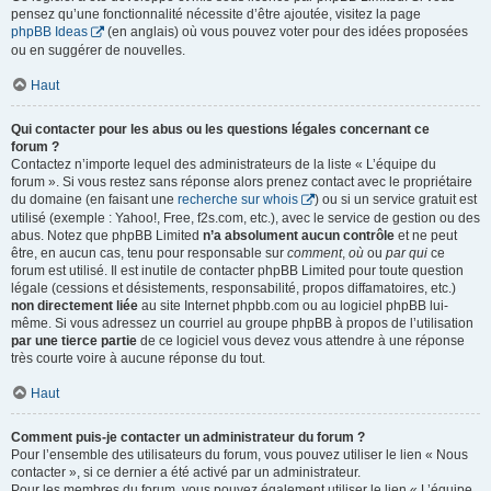
pensez qu’une fonctionnalité nécessite d’être ajoutée, visitez la page
phpBB Ideas
(en anglais) où vous pouvez voter pour des idées proposées
ou en suggérer de nouvelles.
Haut
Qui contacter pour les abus ou les questions légales concernant ce
forum ?
Contactez n’importe lequel des administrateurs de la liste « L’équipe du
forum ». Si vous restez sans réponse alors prenez contact avec le propriétaire
du domaine (en faisant une
recherche sur whois
) ou si un service gratuit est
utilisé (exemple : Yahoo!, Free, f2s.com, etc.), avec le service de gestion ou des
abus. Notez que phpBB Limited
n’a absolument aucun contrôle
et ne peut
être, en aucun cas, tenu pour responsable sur
comment
,
où
ou
par qui
ce
forum est utilisé. Il est inutile de contacter phpBB Limited pour toute question
légale (cessions et désistements, responsabilité, propos diffamatoires, etc.)
non directement liée
au site Internet phpbb.com ou au logiciel phpBB lui-
même. Si vous adressez un courriel au groupe phpBB à propos de l’utilisation
par une tierce partie
de ce logiciel vous devez vous attendre à une réponse
très courte voire à aucune réponse du tout.
Haut
Comment puis-je contacter un administrateur du forum ?
Pour l’ensemble des utilisateurs du forum, vous pouvez utiliser le lien « Nous
contacter », si ce dernier a été activé par un administrateur.
Pour les membres du forum, vous pouvez également utiliser le lien « L’équipe