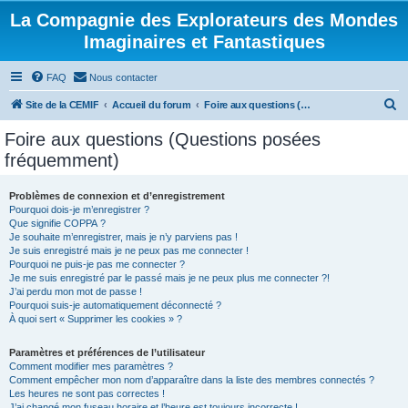
La Compagnie des Explorateurs des Mondes
Imaginaires et Fantastiques
FAQ
Nous contacter
R
Site de la CEMIF
Accueil du forum
Foire aux questions (Questions posées fréquemment)
e
Foire aux questions (Questions posées
c
fréquemment)
h
e
Problèmes de connexion et d’enregistrement
Pourquoi dois-je m’enregistrer ?
r
Que signifie COPPA ?
c
Je souhaite m’enregistrer, mais je n’y parviens pas !
Je suis enregistré mais je ne peux pas me connecter !
h
Pourquoi ne puis-je pas me connecter ?
Je me suis enregistré par le passé mais je ne peux plus me connecter ?!
e
J’ai perdu mon mot de passe !
r
Pourquoi suis-je automatiquement déconnecté ?
À quoi sert « Supprimer les cookies » ?
Paramètres et préférences de l’utilisateur
Comment modifier mes paramètres ?
Comment empêcher mon nom d’apparaître dans la liste des membres connectés ?
Les heures ne sont pas correctes !
J’ai changé mon fuseau horaire et l’heure est toujours incorrecte !