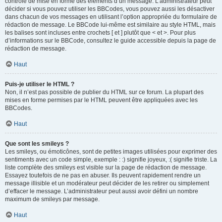
contrôle de mise en forme des éléments d’un message. L’administrateur peut
décider si vous pouvez utiliser les BBCodes, vous pouvez aussi les désactiver
dans chacun de vos messages en utilisant l’option appropriée du formulaire de
rédaction de message. Le BBCode lui-même est similaire au style HTML, mais
les balises sont incluses entre crochets [ et ] plutôt que < et >. Pour plus
d’informations sur le BBCode, consultez le guide accessible depuis la page de
rédaction de message.
Haut
Puis-je utiliser le HTML ?
Non, il n’est pas possible de publier du HTML sur ce forum. La plupart des
mises en forme permises par le HTML peuvent être appliquées avec les
BBCodes.
Haut
Que sont les smileys ?
Les smileys, ou émoticônes, sont de petites images utilisées pour exprimer des
sentiments avec un code simple, exemple : :) signifie joyeux, :( signifie triste. La
liste complète des smileys est visible sur la page de rédaction de message.
Essayez toutefois de ne pas en abuser. Ils peuvent rapidement rendre un
message illisible et un modérateur peut décider de les retirer ou simplement
d’effacer le message. L’administrateur peut aussi avoir défini un nombre
maximum de smileys par message.
Haut