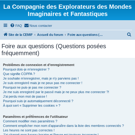
La Compagnie des Explorateurs des Mondes
Imaginaires et Fantastiques
FAQ
Nous contacter
R
Site de la CEMIF
Accueil du forum
Foire aux questions (Questions posées fréquemment)
e
Foire aux questions (Questions posées
c
fréquemment)
h
e
Problèmes de connexion et d’enregistrement
Pourquoi dois-je m’enregistrer ?
r
Que signifie COPPA ?
c
Je souhaite m’enregistrer, mais je n’y parviens pas !
Je suis enregistré mais je ne peux pas me connecter !
h
Pourquoi ne puis-je pas me connecter ?
Je me suis enregistré par le passé mais je ne peux plus me connecter ?!
e
J’ai perdu mon mot de passe !
r
Pourquoi suis-je automatiquement déconnecté ?
À quoi sert « Supprimer les cookies » ?
Paramètres et préférences de l’utilisateur
Comment modifier mes paramètres ?
Comment empêcher mon nom d’apparaître dans la liste des membres connectés ?
Les heures ne sont pas correctes !
J’ai changé mon fuseau horaire et l’heure est toujours incorrecte !