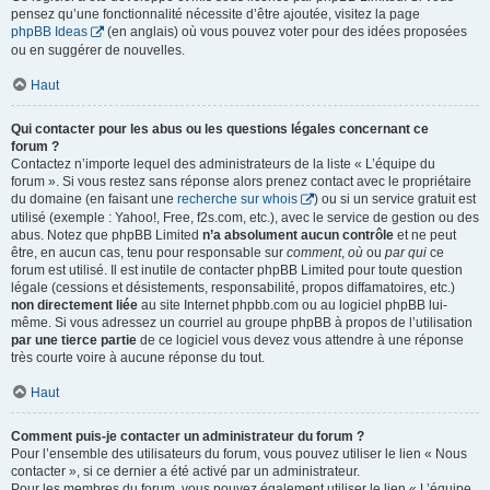
pensez qu’une fonctionnalité nécessite d’être ajoutée, visitez la page
phpBB Ideas
(en anglais) où vous pouvez voter pour des idées proposées
ou en suggérer de nouvelles.
Haut
Qui contacter pour les abus ou les questions légales concernant ce
forum ?
Contactez n’importe lequel des administrateurs de la liste « L’équipe du
forum ». Si vous restez sans réponse alors prenez contact avec le propriétaire
du domaine (en faisant une
recherche sur whois
) ou si un service gratuit est
utilisé (exemple : Yahoo!, Free, f2s.com, etc.), avec le service de gestion ou des
abus. Notez que phpBB Limited
n’a absolument aucun contrôle
et ne peut
être, en aucun cas, tenu pour responsable sur
comment
,
où
ou
par qui
ce
forum est utilisé. Il est inutile de contacter phpBB Limited pour toute question
légale (cessions et désistements, responsabilité, propos diffamatoires, etc.)
non directement liée
au site Internet phpbb.com ou au logiciel phpBB lui-
même. Si vous adressez un courriel au groupe phpBB à propos de l’utilisation
par une tierce partie
de ce logiciel vous devez vous attendre à une réponse
très courte voire à aucune réponse du tout.
Haut
Comment puis-je contacter un administrateur du forum ?
Pour l’ensemble des utilisateurs du forum, vous pouvez utiliser le lien « Nous
contacter », si ce dernier a été activé par un administrateur.
Pour les membres du forum, vous pouvez également utiliser le lien « L’équipe