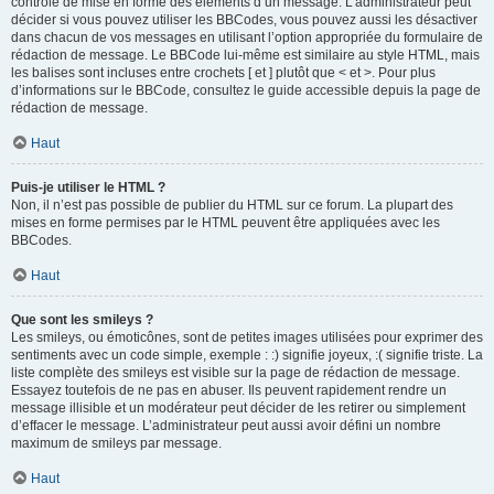
contrôle de mise en forme des éléments d’un message. L’administrateur peut
décider si vous pouvez utiliser les BBCodes, vous pouvez aussi les désactiver
dans chacun de vos messages en utilisant l’option appropriée du formulaire de
rédaction de message. Le BBCode lui-même est similaire au style HTML, mais
les balises sont incluses entre crochets [ et ] plutôt que < et >. Pour plus
d’informations sur le BBCode, consultez le guide accessible depuis la page de
rédaction de message.
Haut
Puis-je utiliser le HTML ?
Non, il n’est pas possible de publier du HTML sur ce forum. La plupart des
mises en forme permises par le HTML peuvent être appliquées avec les
BBCodes.
Haut
Que sont les smileys ?
Les smileys, ou émoticônes, sont de petites images utilisées pour exprimer des
sentiments avec un code simple, exemple : :) signifie joyeux, :( signifie triste. La
liste complète des smileys est visible sur la page de rédaction de message.
Essayez toutefois de ne pas en abuser. Ils peuvent rapidement rendre un
message illisible et un modérateur peut décider de les retirer ou simplement
d’effacer le message. L’administrateur peut aussi avoir défini un nombre
maximum de smileys par message.
Haut