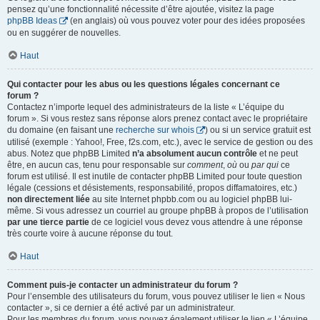
pensez qu’une fonctionnalité nécessite d’être ajoutée, visitez la page
phpBB Ideas
(en anglais) où vous pouvez voter pour des idées proposées
ou en suggérer de nouvelles.
Haut
Qui contacter pour les abus ou les questions légales concernant ce
forum ?
Contactez n’importe lequel des administrateurs de la liste « L’équipe du
forum ». Si vous restez sans réponse alors prenez contact avec le propriétaire
du domaine (en faisant une
recherche sur whois
) ou si un service gratuit est
utilisé (exemple : Yahoo!, Free, f2s.com, etc.), avec le service de gestion ou des
abus. Notez que phpBB Limited
n’a absolument aucun contrôle
et ne peut
être, en aucun cas, tenu pour responsable sur
comment
,
où
ou
par qui
ce
forum est utilisé. Il est inutile de contacter phpBB Limited pour toute question
légale (cessions et désistements, responsabilité, propos diffamatoires, etc.)
non directement liée
au site Internet phpbb.com ou au logiciel phpBB lui-
même. Si vous adressez un courriel au groupe phpBB à propos de l’utilisation
par une tierce partie
de ce logiciel vous devez vous attendre à une réponse
très courte voire à aucune réponse du tout.
Haut
Comment puis-je contacter un administrateur du forum ?
Pour l’ensemble des utilisateurs du forum, vous pouvez utiliser le lien « Nous
contacter », si ce dernier a été activé par un administrateur.
Pour les membres du forum, vous pouvez également utiliser le lien « L’équipe