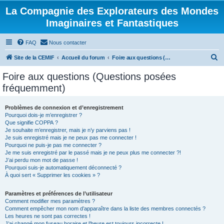
La Compagnie des Explorateurs des Mondes
Imaginaires et Fantastiques
FAQ
Nous contacter
R
Site de la CEMIF
Accueil du forum
Foire aux questions (Questions posées fréquemment)
e
Foire aux questions (Questions posées
c
fréquemment)
h
e
Problèmes de connexion et d’enregistrement
Pourquoi dois-je m’enregistrer ?
r
Que signifie COPPA ?
c
Je souhaite m’enregistrer, mais je n’y parviens pas !
Je suis enregistré mais je ne peux pas me connecter !
h
Pourquoi ne puis-je pas me connecter ?
Je me suis enregistré par le passé mais je ne peux plus me connecter ?!
e
J’ai perdu mon mot de passe !
r
Pourquoi suis-je automatiquement déconnecté ?
À quoi sert « Supprimer les cookies » ?
Paramètres et préférences de l’utilisateur
Comment modifier mes paramètres ?
Comment empêcher mon nom d’apparaître dans la liste des membres connectés ?
Les heures ne sont pas correctes !
J’ai changé mon fuseau horaire et l’heure est toujours incorrecte !