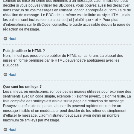
contrôle de mise en forme des éléments d’un message. L’administrateur peut
décider si vous pouvez utiliser les BBCodes, vous pouvez aussi les désactiver
dans chacun de vos messages en utilisant l’option appropriée du formulaire de
rédaction de message. Le BBCode lui-même est similaire au style HTML, mais
les balises sont incluses entre crochets [ et ] plutôt que < et >. Pour plus
d’informations sur le BBCode, consultez le guide accessible depuis la page de
rédaction de message.
Haut
Puis-je utiliser le HTML ?
Non, il n’est pas possible de publier du HTML sur ce forum. La plupart des
mises en forme permises par le HTML peuvent être appliquées avec les
BBCodes.
Haut
Que sont les smileys ?
Les smileys, ou émoticônes, sont de petites images utilisées pour exprimer des
sentiments avec un code simple, exemple : :) signifie joyeux, :( signifie triste. La
liste complète des smileys est visible sur la page de rédaction de message.
Essayez toutefois de ne pas en abuser. Ils peuvent rapidement rendre un
message illisible et un modérateur peut décider de les retirer ou simplement
d’effacer le message. L’administrateur peut aussi avoir défini un nombre
maximum de smileys par message.
Haut