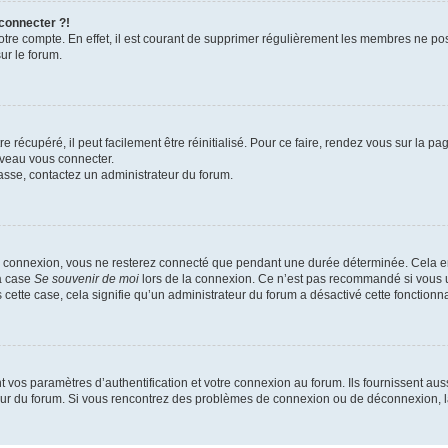
 connecter ?!
votre compte. En effet, il est courant de supprimer régulièrement les membres ne pos
ur le forum.
 récupéré, il peut facilement être réinitialisé. Pour ce faire, rendez vous sur la p
uveau vous connecter.
passe, contactez un administrateur du forum.
e connexion, vous ne resterez connecté que pendant une durée déterminée. Cela em
la case
Se souvenir de moi
lors de la connexion. Ce n’est pas recommandé si vous u
s cette case, cela signifie qu’un administrateur du forum a désactivé cette fonctionna
os paramètres d’authentification et votre connexion au forum. Ils fournissent aussi
teur du forum. Si vous rencontrez des problèmes de connexion ou de déconnexion, l