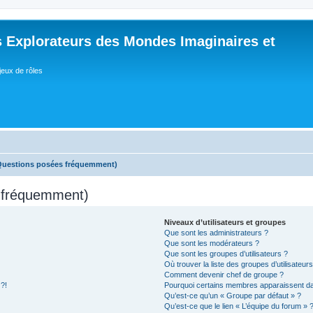
 Explorateurs des Mondes Imaginaires et
jeux de rôles
(Questions posées fréquemment)
s fréquemment)
Niveaux d’utilisateurs et groupes
Que sont les administrateurs ?
Que sont les modérateurs ?
Que sont les groupes d’utilisateurs ?
Où trouver la liste des groupes d’utilisateur
Comment devenir chef de groupe ?
 ?!
Pourquoi certains membres apparaissent dan
Qu’est-ce qu’un « Groupe par défaut » ?
Qu’est-ce que le lien « L’équipe du forum » 