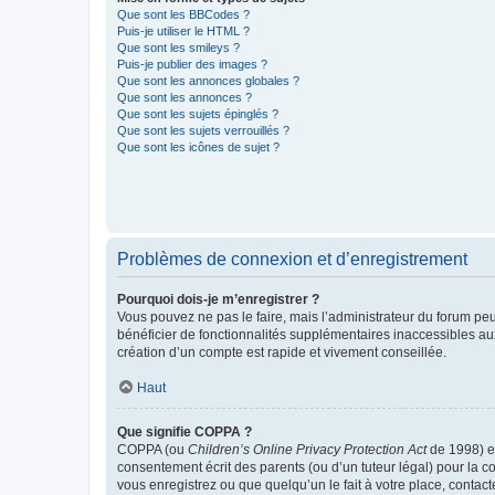
Que sont les BBCodes ?
Puis-je utiliser le HTML ?
Que sont les smileys ?
Puis-je publier des images ?
Que sont les annonces globales ?
Que sont les annonces ?
Que sont les sujets épinglés ?
Que sont les sujets verrouillés ?
Que sont les icônes de sujet ?
Problèmes de connexion et d’enregistrement
Pourquoi dois-je m’enregistrer ?
Vous pouvez ne pas le faire, mais l’administrateur du forum peu
bénéficier de fonctionnalités supplémentaires inaccessibles au
création d’un compte est rapide et vivement conseillée.
Haut
Que signifie COPPA ?
COPPA (ou
Children’s Online Privacy Protection Act
de 1998) es
consentement écrit des parents (ou d’un tuteur légal) pour la c
vous enregistrez ou que quelqu’un le fait à votre place, contac