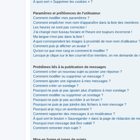
À quoi sert « Supprimer les cookies » ?
Paramètres et préférences de l’utilisateur
Comment modifier mes paramètres ?
Comment empêcher mon nom d’apparaître dans la liste des membres
Les heures ne sont pas correctes !
J’ai changé mon fuseau horaire et l’heure est toujours incorrecte !
Ma langue n’est pas dans la liste !
A quoi correspondent les images à proximité de mon nom d’utilisateur 
Comment puis-je afficher un avatar ?
Qu’est-ce que mon rang et comment le modifier ?
Lorsque je clique sur le lien
courriel
d’un membre, on me demande de m
Problèmes liés à la publication de messages
Comment créer un nouveau sujet ou poster une réponse ?
Comment modifier ou supprimer un message ?
Comment ajouter une signature à mes messages ?
Comment créer un sondage ?
Pourquoi ne puis-je pas ajouter plus d’options à mon sondage ?
Comment modifier ou supprimer un sondage ?
Pourquoi ne puis-je pas accéder à un forum ?
Pourquoi ne puis-je pas joindre des fichiers à mon message ?
Pourquoi ai-je reçu un avertissement ?
Comment rapporter des messages à un modérateur ?
À quoi sert le bouton « Sauvegarder » dans la page de rédaction de 
Pourquoi mon message doit être validé ?
Comment remonter mon sujet ?
Mise en forme et types de sujets