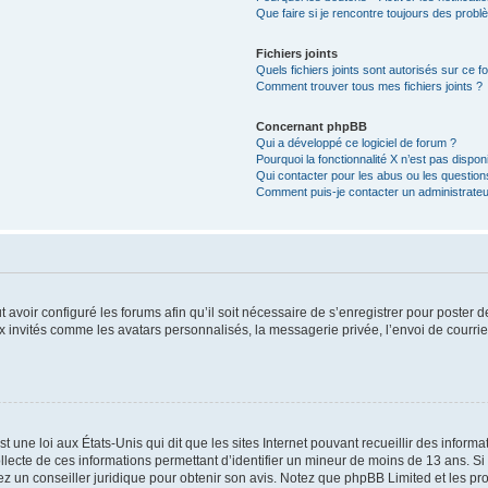
Que faire si je rencontre toujours des probl
Fichiers joints
Quels fichiers joints sont autorisés sur ce f
Comment trouver tous mes fichiers joints ?
Concernant phpBB
Qui a développé ce logiciel de forum ?
Pourquoi la fonctionnalité X n’est pas dispon
Qui contacter pour les abus ou les questio
Comment puis-je contacter un administrateu
t avoir configuré les forums afin qu’il soit nécessaire de s’enregistrer pour poster
x invités comme les avatars personnalisés, la messagerie privée, l’envoi de courri
t une loi aux États-Unis qui dit que les sites Internet pouvant recueillir des infor
ollecte de ces informations permettant d’identifier un mineur de moins de 13 ans. S
tez un conseiller juridique pour obtenir son avis. Notez que phpBB Limited et les pr