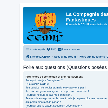
La Compagnie des
Fantastiques
Forum de la CEMIF, association de 
Accès rapide
FAQ
Nous contacter
Site de la CEMIF
Accueil du forum
Foire aux questions 
Foire aux questions (Questions posée
Problèmes de connexion et d’enregistrement
Pourquoi dois-je m’enregistrer ?
Que signifie COPPA ?
Je souhaite m’enregistrer, mais je n’y parviens pas !
Je suis enregistré mais je ne peux pas me connecter !
Pourquoi ne puis-je pas me connecter ?
Je me suis enregistré par le passé mais je ne peux plus me connecter
J’ai perdu mon mot de passe !
Pourquoi suis-je automatiquement déconnecté ?