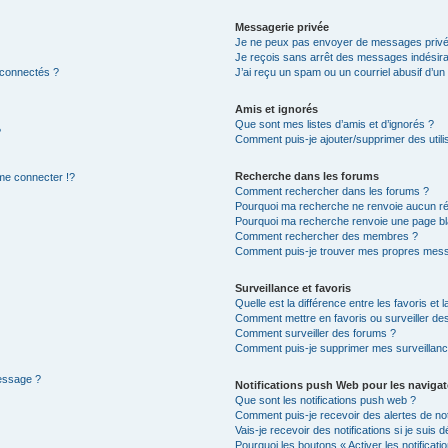
Messagerie privée
Je ne peux pas envoyer de messages privé
Je reçois sans arrêt des messages indésira
 connectés ?
J’ai reçu un spam ou un courriel abusif d’u
Amis et ignorés
Que sont mes listes d’amis et d’ignorés ?
?
Comment puis-je ajouter/supprimer des utilis
Recherche dans les forums
e connecter !?
Comment rechercher dans les forums ?
Pourquoi ma recherche ne renvoie aucun ré
Pourquoi ma recherche renvoie une page bl
Comment rechercher des membres ?
Comment puis-je trouver mes propres mess
Surveillance et favoris
Quelle est la différence entre les favoris et l
Comment mettre en favoris ou surveiller des
Comment surveiller des forums ?
Comment puis-je supprimer mes surveillanc
message ?
Notifications push Web pour les naviga
Que sont les notifications push web ?
Comment puis-je recevoir des alertes de not
Vais-je recevoir des notifications si je suis
Pourquoi les boutons « Activer les notificat