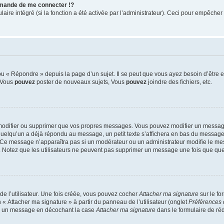
mande de me connecter !?
re intégré (si la fonction a été activée par l’administrateur). Ceci pour empêcher l’u
 « Répondre » depuis la page d’un sujet. Il se peut que vous ayez besoin d’être e
: Vous
pouvez
poster de nouveaux sujets, Vous
pouvez
joindre des fichiers, etc.
modifier ou supprimer que vos propres messages. Vous pouvez modifier un message
lqu’un a déjà répondu au message, un petit texte s’affichera en bas du message ind
n. Ce message n’apparaîtra pas si un modérateur ou un administrateur modifie le mes
ive. Notez que les utilisateurs ne peuvent pas supprimer un message une fois que qu
e l’utilisateur. Une fois créée, vous pouvez cocher
Attacher ma signature
sur le fo
 « Attacher ma signature » à partir du panneau de l’utilisateur (onglet
Préférences 
 à un message en décochant la case
Attacher ma signature
dans le formulaire de ré