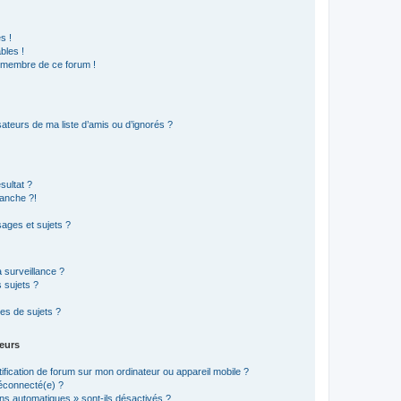
s !
bles !
n membre de ce forum !
ateurs de ma liste d’amis ou d’ignorés ?
sultat ?
anche ?!
ages et sujets ?
a surveillance ?
 sujets ?
es de sujets ?
teurs
ification de forum sur mon ordinateur ou appareil mobile ?
 déconnecté(e) ?
ions automatiques » sont-ils désactivés ?