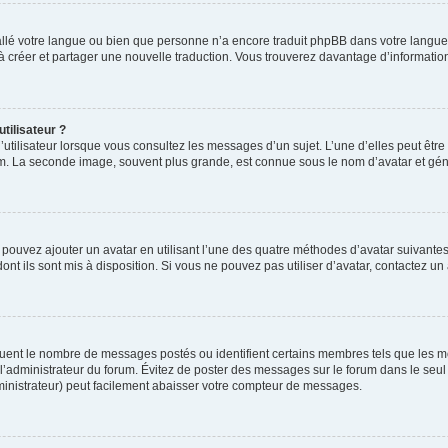
nstallé votre langue ou bien que personne n’a encore traduit phpBB dans votre lang
s à créer et partager une nouvelle traduction. Vous trouverez davantage d’information
tilisateur ?
utilisateur lorsque vous consultez les messages d’un sujet. L’une d’elles peut êtr
rum. La seconde image, souvent plus grande, est connue sous le nom d’avatar et 
s pouvez ajouter un avatar en utilisant l’une des quatre méthodes d’avatar suivantes 
ont ils sont mis à disposition. Si vous ne pouvez pas utiliser d’avatar, contactez un
iquent le nombre de messages postés ou identifient certains membres tels que les 
ar l’administrateur du forum. Évitez de poster des messages sur le forum dans le seu
ministrateur) peut facilement abaisser votre compteur de messages.