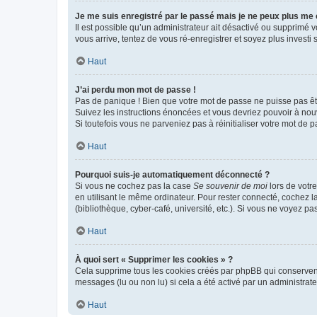
Je me suis enregistré par le passé mais je ne peux plus me
Il est possible qu’un administrateur ait désactivé ou supprimé 
vous arrive, tentez de vous ré-enregistrer et soyez plus investi s
Haut
J’ai perdu mon mot de passe !
Pas de panique ! Bien que votre mot de passe ne puisse pas être
Suivez les instructions énoncées et vous devriez pouvoir à no
Si toutefois vous ne parveniez pas à réinitialiser votre mot de 
Haut
Pourquoi suis-je automatiquement déconnecté ?
Si vous ne cochez pas la case
Se souvenir de moi
lors de votr
en utilisant le même ordinateur. Pour rester connecté, cochez 
(bibliothèque, cyber-café, université, etc.). Si vous ne voyez pa
Haut
À quoi sert « Supprimer les cookies » ?
Cela supprime tous les cookies créés par phpBB qui conservent v
messages (lu ou non lu) si cela a été activé par un administra
Haut