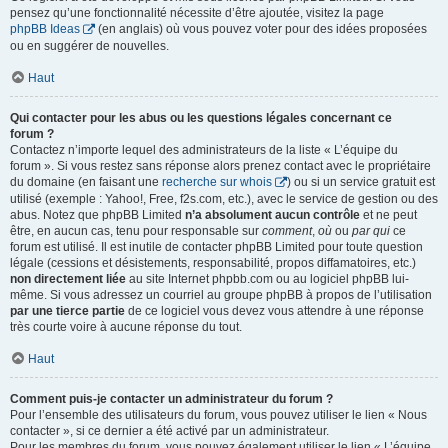
pensez qu’une fonctionnalité nécessite d’être ajoutée, visitez la page
phpBB Ideas
(en anglais) où vous pouvez voter pour des idées proposées
ou en suggérer de nouvelles.
Haut
Qui contacter pour les abus ou les questions légales concernant ce
forum ?
Contactez n’importe lequel des administrateurs de la liste « L’équipe du
forum ». Si vous restez sans réponse alors prenez contact avec le propriétaire
du domaine (en faisant une
recherche sur whois
) ou si un service gratuit est
utilisé (exemple : Yahoo!, Free, f2s.com, etc.), avec le service de gestion ou des
abus. Notez que phpBB Limited
n’a absolument aucun contrôle
et ne peut
être, en aucun cas, tenu pour responsable sur
comment
,
où
ou
par qui
ce
forum est utilisé. Il est inutile de contacter phpBB Limited pour toute question
légale (cessions et désistements, responsabilité, propos diffamatoires, etc.)
non directement liée
au site Internet phpbb.com ou au logiciel phpBB lui-
même. Si vous adressez un courriel au groupe phpBB à propos de l’utilisation
par une tierce partie
de ce logiciel vous devez vous attendre à une réponse
très courte voire à aucune réponse du tout.
Haut
Comment puis-je contacter un administrateur du forum ?
Pour l’ensemble des utilisateurs du forum, vous pouvez utiliser le lien « Nous
contacter », si ce dernier a été activé par un administrateur.
Pour les membres du forum, vous pouvez également utiliser le lien « L’équipe