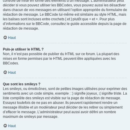
contrôle de mise en forme des éléments d’un message. L’administrateur peut
décider si vous pouvez utiliser les BBCodes, vous pouvez aussi les désactiver
dans chacun de vos messages en utilisant l’option appropriée du formulaire de
rédaction de message. Le BBCode lui-même est similaire au style HTML, mais
les balises sont incluses entre crochets [ et ] plutôt que < et >. Pour plus
d’informations sur le BBCode, consultez le guide accessible depuis la page de
rédaction de message.
Haut
Puis-je utiliser le HTML ?
Non, il n’est pas possible de publier du HTML sur ce forum. La plupart des
mises en forme permises par le HTML peuvent être appliquées avec les
BBCodes.
Haut
Que sont les smileys ?
Les smileys, ou émoticônes, sont de petites images utilisées pour exprimer des
sentiments avec un code simple, exemple : :) signifie joyeux, :( signifie triste. La
liste complète des smileys est visible sur la page de rédaction de message.
Essayez toutefois de ne pas en abuser. Ils peuvent rapidement rendre un
message illisible et un modérateur peut décider de les retirer ou simplement
d’effacer le message. L’administrateur peut aussi avoir défini un nombre
maximum de smileys par message.
Haut