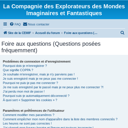
La Compagnie des Explorateurs des Mondes
Imaginaires et Fantastiques
FAQ
Nous contacter
R
Site de la CEMIF
Accueil du forum
Foire aux questions (Questions posées fréquemment)
e
Foire aux questions (Questions posées
c
fréquemment)
h
e
Problèmes de connexion et d’enregistrement
Pourquoi dois-je m’enregistrer ?
r
Que signifie COPPA ?
c
Je souhaite m’enregistrer, mais je n’y parviens pas !
Je suis enregistré mais je ne peux pas me connecter !
h
Pourquoi ne puis-je pas me connecter ?
Je me suis enregistré par le passé mais je ne peux plus me connecter ?!
e
J’ai perdu mon mot de passe !
r
Pourquoi suis-je automatiquement déconnecté ?
À quoi sert « Supprimer les cookies » ?
Paramètres et préférences de l’utilisateur
Comment modifier mes paramètres ?
Comment empêcher mon nom d’apparaître dans la liste des membres connectés ?
Les heures ne sont pas correctes !
J’ai changé mon fuseau horaire et l’heure est toujours incorrecte !