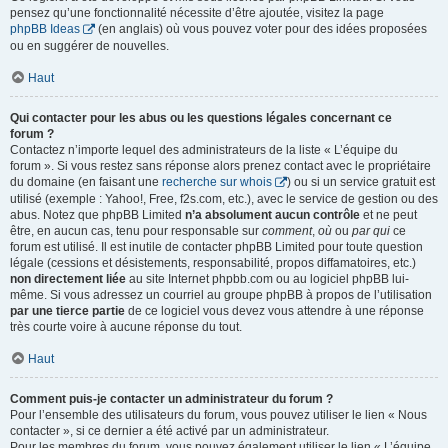
pensez qu’une fonctionnalité nécessite d’être ajoutée, visitez la page
phpBB Ideas
(en anglais) où vous pouvez voter pour des idées proposées
ou en suggérer de nouvelles.
Haut
Qui contacter pour les abus ou les questions légales concernant ce
forum ?
Contactez n’importe lequel des administrateurs de la liste « L’équipe du
forum ». Si vous restez sans réponse alors prenez contact avec le propriétaire
du domaine (en faisant une
recherche sur whois
) ou si un service gratuit est
utilisé (exemple : Yahoo!, Free, f2s.com, etc.), avec le service de gestion ou des
abus. Notez que phpBB Limited
n’a absolument aucun contrôle
et ne peut
être, en aucun cas, tenu pour responsable sur
comment
,
où
ou
par qui
ce
forum est utilisé. Il est inutile de contacter phpBB Limited pour toute question
légale (cessions et désistements, responsabilité, propos diffamatoires, etc.)
non directement liée
au site Internet phpbb.com ou au logiciel phpBB lui-
même. Si vous adressez un courriel au groupe phpBB à propos de l’utilisation
par une tierce partie
de ce logiciel vous devez vous attendre à une réponse
très courte voire à aucune réponse du tout.
Haut
Comment puis-je contacter un administrateur du forum ?
Pour l’ensemble des utilisateurs du forum, vous pouvez utiliser le lien « Nous
contacter », si ce dernier a été activé par un administrateur.
Pour les membres du forum, vous pouvez également utiliser le lien « L’équipe