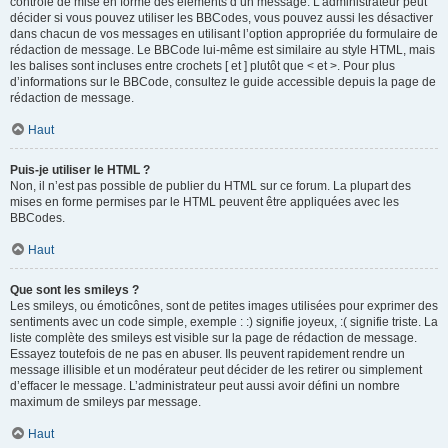
contrôle de mise en forme des éléments d’un message. L’administrateur peut
décider si vous pouvez utiliser les BBCodes, vous pouvez aussi les désactiver
dans chacun de vos messages en utilisant l’option appropriée du formulaire de
rédaction de message. Le BBCode lui-même est similaire au style HTML, mais
les balises sont incluses entre crochets [ et ] plutôt que < et >. Pour plus
d’informations sur le BBCode, consultez le guide accessible depuis la page de
rédaction de message.
Haut
Puis-je utiliser le HTML ?
Non, il n’est pas possible de publier du HTML sur ce forum. La plupart des
mises en forme permises par le HTML peuvent être appliquées avec les
BBCodes.
Haut
Que sont les smileys ?
Les smileys, ou émoticônes, sont de petites images utilisées pour exprimer des
sentiments avec un code simple, exemple : :) signifie joyeux, :( signifie triste. La
liste complète des smileys est visible sur la page de rédaction de message.
Essayez toutefois de ne pas en abuser. Ils peuvent rapidement rendre un
message illisible et un modérateur peut décider de les retirer ou simplement
d’effacer le message. L’administrateur peut aussi avoir défini un nombre
maximum de smileys par message.
Haut