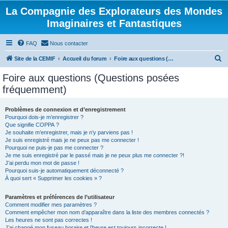
La Compagnie des Explorateurs des Mondes
Imaginaires et Fantastiques
FAQ
Nous contacter
R
Site de la CEMIF
Accueil du forum
Foire aux questions (Questions posées fréquemment)
e
Foire aux questions (Questions posées
c
fréquemment)
h
e
Problèmes de connexion et d’enregistrement
Pourquoi dois-je m’enregistrer ?
r
Que signifie COPPA ?
c
Je souhaite m’enregistrer, mais je n’y parviens pas !
Je suis enregistré mais je ne peux pas me connecter !
h
Pourquoi ne puis-je pas me connecter ?
Je me suis enregistré par le passé mais je ne peux plus me connecter ?!
e
J’ai perdu mon mot de passe !
r
Pourquoi suis-je automatiquement déconnecté ?
À quoi sert « Supprimer les cookies » ?
Paramètres et préférences de l’utilisateur
Comment modifier mes paramètres ?
Comment empêcher mon nom d’apparaître dans la liste des membres connectés ?
Les heures ne sont pas correctes !
J’ai changé mon fuseau horaire et l’heure est toujours incorrecte !