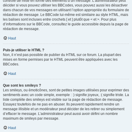
contrôle de mise en forme des éléments d’un message. L’administrateur peut
décider si vous pouvez utiliser les BBCodes, vous pouvez aussi les désactiver
dans chacun de vos messages en utilisant l’option appropriée du formulaire de
rédaction de message. Le BBCode lui-même est similaire au style HTML, mais
les balises sont incluses entre crochets [ et ] plutôt que < et >. Pour plus
d’informations sur le BBCode, consultez le guide accessible depuis la page de
rédaction de message.
Haut
Puis-je utiliser le HTML ?
Non, il n’est pas possible de publier du HTML sur ce forum. La plupart des
mises en forme permises par le HTML peuvent être appliquées avec les
BBCodes.
Haut
Que sont les smileys ?
Les smileys, ou émoticônes, sont de petites images utilisées pour exprimer des
sentiments avec un code simple, exemple : :) signifie joyeux, :( signifie triste. La
liste complète des smileys est visible sur la page de rédaction de message.
Essayez toutefois de ne pas en abuser. Ils peuvent rapidement rendre un
message illisible et un modérateur peut décider de les retirer ou simplement
d’effacer le message. L’administrateur peut aussi avoir défini un nombre
maximum de smileys par message.
Haut