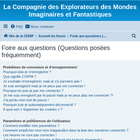
La Compagnie des Explorateurs des Mondes
Imaginaires et Fantastiques
FAQ
Nous contacter
R
Site de la CEMIF
Accueil du forum
Foire aux questions (Questions posées fréquemment)
e
Foire aux questions (Questions posées
c
fréquemment)
h
e
Problèmes de connexion et d’enregistrement
Pourquoi dois-je m’enregistrer ?
r
Que signifie COPPA ?
c
Je souhaite m’enregistrer, mais je n’y parviens pas !
Je suis enregistré mais je ne peux pas me connecter !
h
Pourquoi ne puis-je pas me connecter ?
Je me suis enregistré par le passé mais je ne peux plus me connecter ?!
e
J’ai perdu mon mot de passe !
r
Pourquoi suis-je automatiquement déconnecté ?
À quoi sert « Supprimer les cookies » ?
Paramètres et préférences de l’utilisateur
Comment modifier mes paramètres ?
Comment empêcher mon nom d’apparaître dans la liste des membres connectés ?
Les heures ne sont pas correctes !
J’ai changé mon fuseau horaire et l’heure est toujours incorrecte !