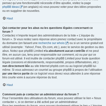
pensez qu’une fonctionnalité nécessite d’être ajoutée, visitez la page
phpBB Ideas
(en anglais) où vous pouvez voter pour des idées proposées
ou en suggérer de nouvelles.
Haut
Qui contacter pour les abus ou les questions légales concernant ce
forum ?
Contactez n’importe lequel des administrateurs de la liste « L’équipe du
forum ». Si vous restez sans réponse alors prenez contact avec le propriétaire
du domaine (en faisant une
recherche sur whois
) ou si un service gratuit est
utilisé (exemple : Yahoo!, Free, f2s.com, etc.), avec le service de gestion ou des
abus. Notez que phpBB Limited
n’a absolument aucun contrôle
et ne peut
être, en aucun cas, tenu pour responsable sur
comment
,
où
ou
par qui
ce
forum est utilisé. Il est inutile de contacter phpBB Limited pour toute question
légale (cessions et désistements, responsabilité, propos diffamatoires, etc.)
non directement liée
au site Internet phpbb.com ou au logiciel phpBB lui-
même. Si vous adressez un courriel au groupe phpBB à propos de l’utilisation
par une tierce partie
de ce logiciel vous devez vous attendre à une réponse
très courte voire à aucune réponse du tout.
Haut
Comment puis-je contacter un administrateur du forum ?
Pour l’ensemble des utilisateurs du forum, vous pouvez utiliser le lien « Nous
contacter », si ce dernier a été activé par un administrateur.
Pour les membres du forum, vous pouvez également utiliser le lien « L’équipe