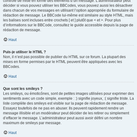
contrôle de mise en forme des éléments d’un message. L’administrateur peut
décider si vous pouvez utiliser les BBCodes, vous pouvez aussi les désactiver
dans chacun de vos messages en utilisant l’option appropriée du formulaire de
rédaction de message. Le BBCode lui-même est similaire au style HTML, mais
les balises sont incluses entre crochets [ et ] plutôt que < et >. Pour plus
d’informations sur le BBCode, consultez le guide accessible depuis la page de
rédaction de message.
Haut
Puis-je utiliser le HTML ?
Non, il n’est pas possible de publier du HTML sur ce forum. La plupart des
mises en forme permises par le HTML peuvent être appliquées avec les
BBCodes.
Haut
Que sont les smileys ?
Les smileys, ou émoticônes, sont de petites images utilisées pour exprimer des
sentiments avec un code simple, exemple : :) signifie joyeux, :( signifie triste. La
liste complète des smileys est visible sur la page de rédaction de message.
Essayez toutefois de ne pas en abuser. Ils peuvent rapidement rendre un
message illisible et un modérateur peut décider de les retirer ou simplement
d’effacer le message. L’administrateur peut aussi avoir défini un nombre
maximum de smileys par message.
Haut