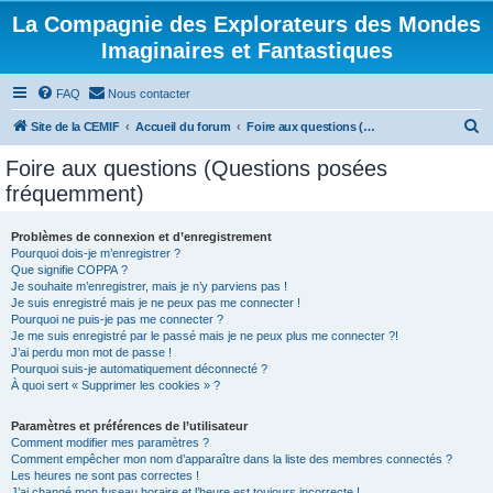
La Compagnie des Explorateurs des Mondes
Imaginaires et Fantastiques
FAQ
Nous contacter
R
Site de la CEMIF
Accueil du forum
Foire aux questions (Questions posées fréquemment)
e
Foire aux questions (Questions posées
c
fréquemment)
h
e
Problèmes de connexion et d’enregistrement
Pourquoi dois-je m’enregistrer ?
r
Que signifie COPPA ?
c
Je souhaite m’enregistrer, mais je n’y parviens pas !
Je suis enregistré mais je ne peux pas me connecter !
h
Pourquoi ne puis-je pas me connecter ?
Je me suis enregistré par le passé mais je ne peux plus me connecter ?!
e
J’ai perdu mon mot de passe !
r
Pourquoi suis-je automatiquement déconnecté ?
À quoi sert « Supprimer les cookies » ?
Paramètres et préférences de l’utilisateur
Comment modifier mes paramètres ?
Comment empêcher mon nom d’apparaître dans la liste des membres connectés ?
Les heures ne sont pas correctes !
J’ai changé mon fuseau horaire et l’heure est toujours incorrecte !