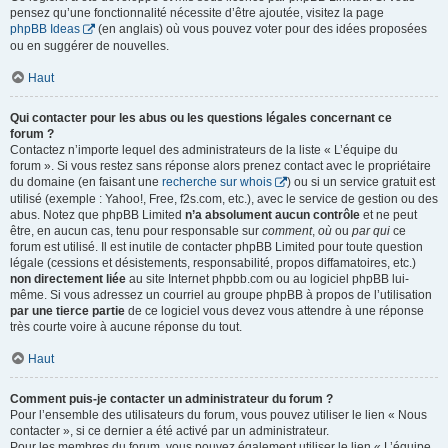
pensez qu’une fonctionnalité nécessite d’être ajoutée, visitez la page
phpBB Ideas
(en anglais) où vous pouvez voter pour des idées proposées
ou en suggérer de nouvelles.
Haut
Qui contacter pour les abus ou les questions légales concernant ce
forum ?
Contactez n’importe lequel des administrateurs de la liste « L’équipe du
forum ». Si vous restez sans réponse alors prenez contact avec le propriétaire
du domaine (en faisant une
recherche sur whois
) ou si un service gratuit est
utilisé (exemple : Yahoo!, Free, f2s.com, etc.), avec le service de gestion ou des
abus. Notez que phpBB Limited
n’a absolument aucun contrôle
et ne peut
être, en aucun cas, tenu pour responsable sur
comment
,
où
ou
par qui
ce
forum est utilisé. Il est inutile de contacter phpBB Limited pour toute question
légale (cessions et désistements, responsabilité, propos diffamatoires, etc.)
non directement liée
au site Internet phpbb.com ou au logiciel phpBB lui-
même. Si vous adressez un courriel au groupe phpBB à propos de l’utilisation
par une tierce partie
de ce logiciel vous devez vous attendre à une réponse
très courte voire à aucune réponse du tout.
Haut
Comment puis-je contacter un administrateur du forum ?
Pour l’ensemble des utilisateurs du forum, vous pouvez utiliser le lien « Nous
contacter », si ce dernier a été activé par un administrateur.
Pour les membres du forum, vous pouvez également utiliser le lien « L’équipe