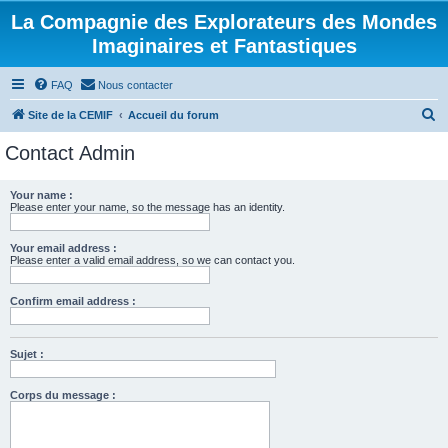
La Compagnie des Explorateurs des Mondes
Imaginaires et Fantastiques
FAQ
Nous contacter
R
Site de la CEMIF
Accueil du forum
e
Contact Admin
c
h
Your name :
Please enter your name, so the message has an identity.
e
r
Your email address :
c
Please enter a valid email address, so we can contact you.
h
Confirm email address :
e
r
Sujet :
Corps du message :