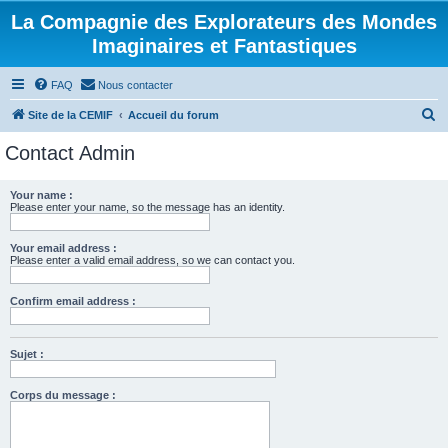
La Compagnie des Explorateurs des Mondes
Imaginaires et Fantastiques
FAQ
Nous contacter
R
Site de la CEMIF
Accueil du forum
e
Contact Admin
c
h
Your name :
Please enter your name, so the message has an identity.
e
r
Your email address :
c
Please enter a valid email address, so we can contact you.
h
Confirm email address :
e
r
Sujet :
Corps du message :