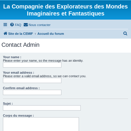
La Compagnie des Explorateurs des Mondes
Imaginaires et Fantastiques
FAQ
Nous contacter
R
Site de la CEMIF
Accueil du forum
e
Contact Admin
c
h
Your name :
Please enter your name, so the message has an identity.
e
r
Your email address :
c
Please enter a valid email address, so we can contact you.
h
Confirm email address :
e
r
Sujet :
Corps du message :