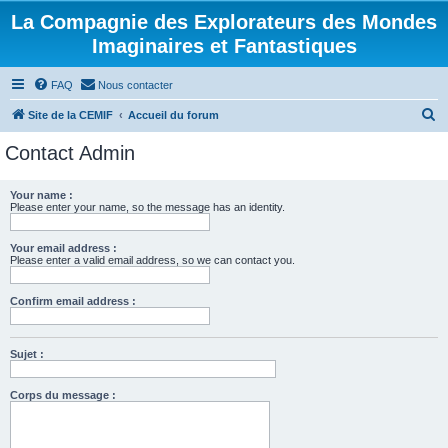
La Compagnie des Explorateurs des Mondes
Imaginaires et Fantastiques
FAQ
Nous contacter
R
Site de la CEMIF
Accueil du forum
e
Contact Admin
c
h
Your name :
Please enter your name, so the message has an identity.
e
r
Your email address :
c
Please enter a valid email address, so we can contact you.
h
Confirm email address :
e
r
Sujet :
Corps du message :