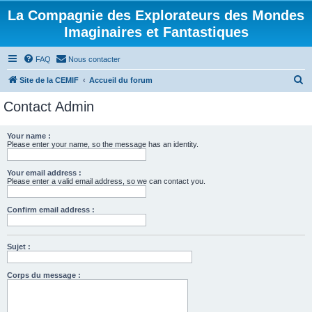
La Compagnie des Explorateurs des Mondes
Imaginaires et Fantastiques
FAQ
Nous contacter
R
Site de la CEMIF
Accueil du forum
e
Contact Admin
c
h
Your name :
Please enter your name, so the message has an identity.
e
r
Your email address :
c
Please enter a valid email address, so we can contact you.
h
Confirm email address :
e
r
Sujet :
Corps du message :