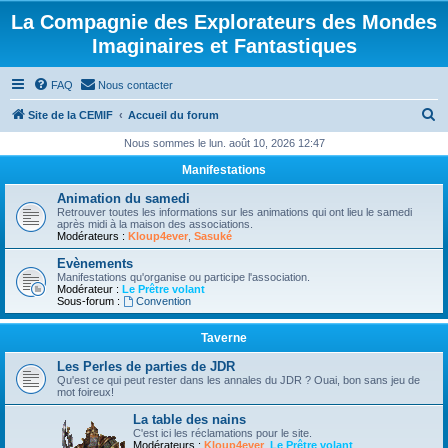
La Compagnie des Explorateurs des Mondes
Imaginaires et Fantastiques
FAQ
Nous contacter
R
Site de la CEMIF
Accueil du forum
e
Nous sommes le lun. août 10, 2026 12:47
c
Manifestations
h
Animation du samedi
e
Retrouver toutes les informations sur les animations qui ont lieu le samedi
après midi à la maison des associations.
r
Modérateurs :
Kloup4ever
,
Sasuké
c
Evènements
Manifestations qu'organise ou participe l'association.
h
Modérateur :
Le Prêtre volant
Sous-forum :
Convention
e
r
Taverne
Les Perles de parties de JDR
Qu'est ce qui peut rester dans les annales du JDR ? Ouai, bon sans jeu de
mot foireux!
La table des nains
C'est ici les réclamations pour le site.
Modérateurs :
Kloup4ever
,
Le Prêtre volant