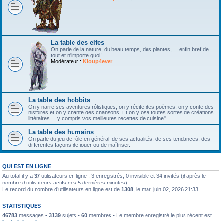
La table des elfes
On parle de la nature, du beau temps, des plantes,.... enfin bref de
tout et n'importe quoi!
Modérateur :
Kloup4ever
La table des hobbits
On y narre ses aventures rôlistiques, on y récite des poèmes, on y conte des
histoires et on y chante des chansons. Et on y ose toutes sortes de créations
littéraires ... y compris vos meilleures recettes de cuisine".
La table des humains
On parle du jeu de rôle en général, de ses actualités, de ses tendances, des
différentes façons de jouer ou de maîtriser.
QUI EST EN LIGNE
Au total il y a
37
utilisateurs en ligne : 3 enregistrés, 0 invisible et 34 invités (d’après le
nombre d’utilisateurs actifs ces 5 dernières minutes)
Le record du nombre d’utilisateurs en ligne est de
1308
, le mar. juin 02, 2026 21:33
STATISTIQUES
46783
messages •
3139
sujets •
60
membres • Le membre enregistré le plus récent est