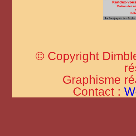
© Copyright Dimble
ré
Graphisme réal
Contact :
W