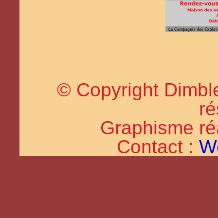
© Copyright Dimble
ré
Graphisme réal
Contact :
W