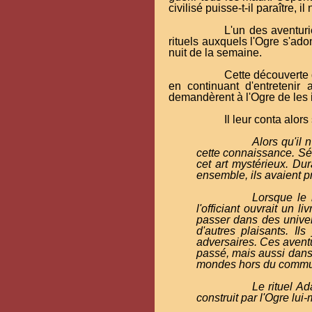
civilisé puisse-t-il paraître, i
L'un des aventuri
rituels auxquels l'Ogre s'ad
nuit de la semaine.
Cette découverte 
en continuant d'entretenir
demandèrent à l'Ogre de les in
Il leur conta alors
Alors qu'il 
cette connaissance. Sé
cet art mystérieux. Du
ensemble, ils avaient pra
Lorsque le 
l'officiant ouvrait un l
passer dans des univer
d'autres plaisants. Il
adversaires. Ces avent
passé, mais aussi dans l
mondes hors du commun e
Le rituel A
construit par l'Ogre lui