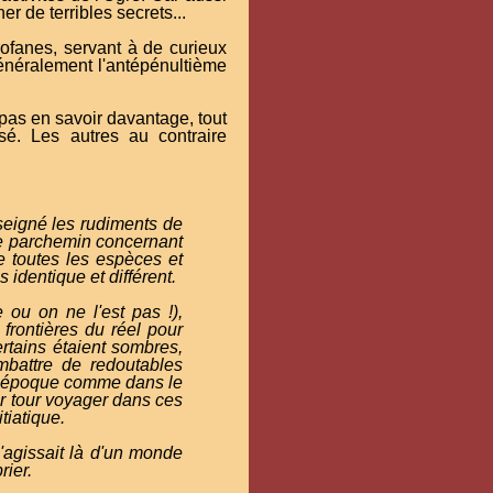
her de terribles secrets...
profanes, servant à de curieux
généralement l'antépénultième
pas en savoir davantage, tout
sé. Les autres au contraire
enseigné les rudiments de
re parchemin concernant
e toutes les espèces et
s identique et différent.
 ou on ne l'est pas !),
s frontières du réel pour
rtains étaient sombres,
ombattre de redoutables
re époque comme dans le
eur tour voyager dans ces
tiatique.
'agissait là d'un monde
rier.