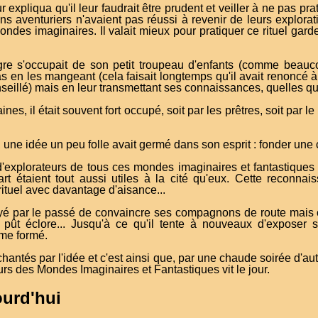
eur expliqua qu'il leur faudrait être prudent et veiller à ne pas prat
ns aventuriers n'avaient pas réussi à revenir de leurs explorati
ondes imaginaires. Il valait mieux pour pratiquer ce rituel gard
Ogre s'occupait de son petit troupeau d'enfants (comme beau
 en les mangeant (cela faisait longtemps qu'il avait renoncé à l
nseillé) mais en leur transmettant ses connaissances, quelles qu'
nes, il était souvent fort occupé, soit par les prêtres, soit par le
, une idée un peu folle avait germé dans son esprit : fonder une
explorateurs de tous ces mondes imaginaires et fantastiques
rt étaient tout aussi utiles à la cité qu'eux. Cette reconnai
ituel avec davantage d'aisance...
ayé par le passé de convaincre ses compagnons de route mais c
 ne pût éclore... Jusqu'à ce qu'il tente à nouveaux d'exposer
ême formé.
chantés par l'idée et c'est ainsi que, par une chaude soirée d'
s des Mondes Imaginaires et Fantastiques vit le jour.
ourd'hui