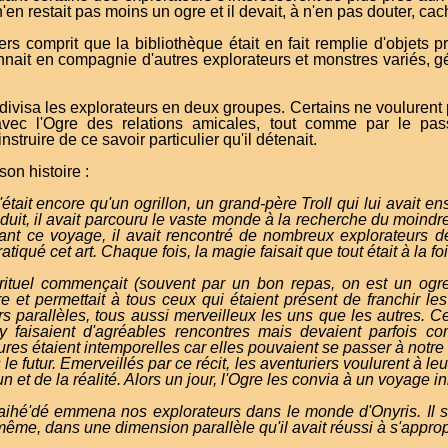
l n'en restait pas moins un ogre et il devait, à n'en pas douter, cac
ers comprit que la bibliothèque était en fait remplie d'objets 
onnait en compagnie d'autres explorateurs et monstres variés, 
divisa les explorateurs en deux groupes. Certains ne voulurent 
 avec l'Ogre des relations amicales, tout comme par le pas
struire de ce savoir particulier qu'il détenait.
 son histoire :
n'était encore qu'un ogrillon, un grand-père Troll qui lui avait 
duit, il avait parcouru le vaste monde à la recherche du moind
rant ce voyage, il avait rencontré de nombreux explorateurs d
tiqué cet art. Chaque fois, la magie faisait que tout était à la foi
rituel commençait (souvent par un bon repas, on est un ogre
ivre et permettait à tous ceux qui étaient présent de franchir le
s parallèles, tous aussi merveilleux les uns que les autres. Ce
s y faisaient d'agréables rencontres mais devaient parfois c
ures étaient intemporelles car elles pouvaient se passer à not
e futur. Emerveillés par ce récit, les aventuriers voulurent à l
t de la réalité. Alors un jour, l'Ogre les convia à un voyage ini
daihé'dé emmena nos explorateurs dans le monde d'Onyris. Il s
-même, dans une dimension parallèle qu'il avait réussi à s'approp