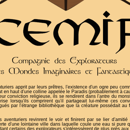
uriers apprit par leurs prêtres, l'existence d'un ogre peu co
ut en haut d'une colline appelée le Paradis (probablement à cau
 leur conviction religieuse, ils se rendirent dans l'antre du mons
rise lorsqu'ils comprirent qu'il partageait lui-même ces conv
rigués par l'étrange bibliothèque que la créature possédait au 
s aventuriers revinrent le voir et finirent par se lier d'amitié
d'une lointaine ville dans laquelle coule une eau si pure qu'
ant certains des explorateurs s'intéressèrent de plus près aux a