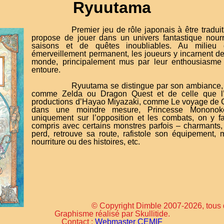
Ryuutama
Premier jeu de rôle japonais à être tradu
propose de jouer dans un univers fantastique nourr
saisons et de quêtes inoubliables. Au milieu 
émerveillement permanent, les joueurs y incarnent de
monde, principalement mus par leur enthousiasme 
entoure.
Ryuutama se distingue par son ambiance,
comme Zelda ou Dragon Quest et de celle que l’
productions d’Hayao Miyazaki, comme Le voyage de Ch
dans une moindre mesure, Princesse Mononok
uniquement sur l’opposition et les combats, on y fa
compris avec certains monstres parfois ‒ charmants, 
perd, retrouve sa route, rafistole son équipement,
nourriture ou des histoires, etc.
© Copyright Dimble 2007-2026, tous d
Graphisme réalisé par Skullitide.
Contact :
Webmaster CEMIF