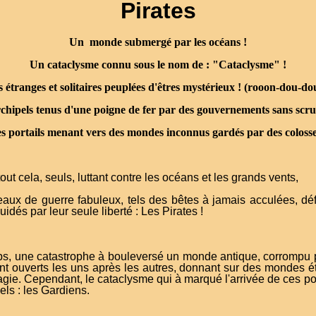
Pirates
Un monde submergé par les océans !
Un cataclysme connu sous le nom de : "Cataclysme" !
es étranges et solitaires peuplées d'êtres mystérieux ! (rooon-dou-do
chipels tenus d'une poigne de fer par des gouvernements sans scru
s portails menant vers des mondes inconnus gardés par des colosse
tout cela, seuls, luttant contre les océans et les grands vents,
aux de guerre fabuleux, tels des bêtes à jamais acculées, défia
uidés par leur seule liberté : Les Pirates !
emps, une catastrophe à bouleversé un monde antique, corrompu
nt ouverts les uns après les autres, donnant sur des mondes 
ie. Cependant, le cataclysme qui à marqué l'arrivée de ces po
ls : les Gardiens.