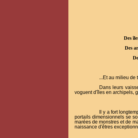
Des îl
Des ar
De
...Et au milieu de 
Dans leurs vaisse
voguent d'îles en archipels, g
Il y a fort longt
portails dimensionnels se so
marées de monstres et de mag
naissance d'êtres exceptionne