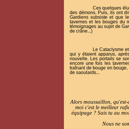
Ces quelques élus
des démons. Puis, ils ont d
Gardiens subsiste et que le
tavernes et les bouges du mo
témoignages au sujet de Gardi
de crâne...)
Le Cataclysme et 
qui y étaient apparus, aprè
nouvelle. Les portails se so
encore une fois les tavernes
traînant de bouge en bouge, a
de saoulards...
Alors moussaillon, qu'est-
moi c'est le meilleur raf
équipage ? Sais tu au moin
Nous ne som