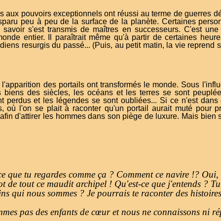
 aux pouvoirs exceptionnels ont réussi au terme de guerres dév
isparu peu à peu de la surface de la planète. Certaines perso
 savoir s'est transmis de maîtres en successeurs. C'est une 
nde entier. Il paraîtrait même qu'à partir de certaines heure
ens resurgis du passé... (Puis, au petit matin, la vie reprend 
l'apparition des portails ont transformés le monde. Sous l'in
s biens des siècles, les océans et les terres se sont peuplée
nt perdus et les légendes se sont oubliées... Si ce n'est dans
, où l'on se plait à raconter qu'un portail aurait muté pour 
fin d'attirer les hommes dans son piège de luxure. Mais bien su
ce que tu regardes comme ça ? Comment ce navire !? Oui, c
iot de tout ce maudit archipel ! Qu'est-ce que j'entends ? 
s qui nous sommes ? Je pourrais te raconter des histoires 
mes pas des enfants de cœur et nous ne connaissons ni répi