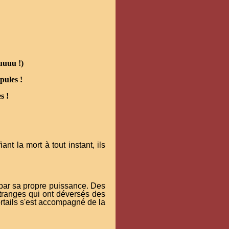
uuuu !)
pules !
s !
nt la mort à tout instant, ils
 par sa propre puissance. Des
étranges qui ont déversés des
rtails s'est accompagné de la