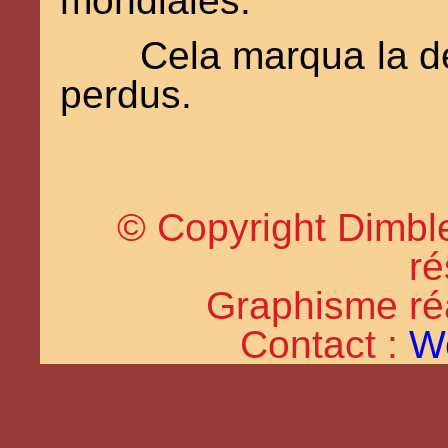
mondiales.
Cela marqua la d
perdus.
© Copyright Dimble
ré
Graphisme réal
Contact :
W