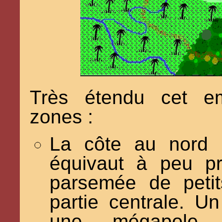
Très étendu cet em
zones :
La côte au nord :
équivaut à peu p
parsemée de peti
partie centrale. Un
une mégapole p