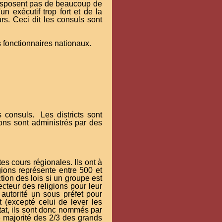
e disposent pas de beaucoup de
n exécutif trop fort et de la
rs. Ceci dit les consuls sont
s fonctionnaires nationaux.
 consuls. Les districts sont
ons sont administrés par des
tes cours régionales. Ils ont à
gions représente entre 500 et
ion des lois si un groupe est
cteur des religions pour leur
 autorité un sous préfet pour
t (excepté celui de lever les
état, ils sont donc nommés par
e majorité des 2/3 des grands