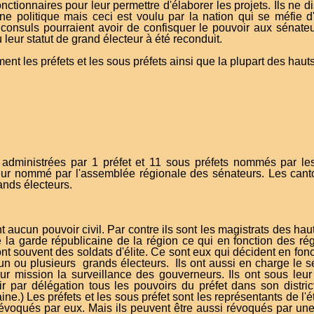
onctionnaires pour leur permettre d'élaborer les projets. Ils n
ne politique mais ceci est voulu par la nation qui se méfie d'u
 consuls pourraient avoir de confisquer le pouvoir aux sénateu
 leur statut de grand électeur à été reconduit.
nt les préfets et les sous préfets ainsi que la plupart des haut
 administrées par 1 préfet et 11 sous préfets nommés par les
ur nommé par l'assemblée régionale des sénateurs. Les cant
ands électeurs.
t aucun pouvoir civil. Par contre ils sont les magistrats des hau
de la garde républicaine de la région ce qui en fonction des ré
 souvent des soldats d'élite. Ce sont eux qui décident en fonct
un ou plusieurs grands électeurs. Ils ont aussi en charge le se
ur mission la surveillance des gouverneurs. Ils ont sous leur
ir par délégation tous les pouvoirs du préfet dans son distric
ine.) Les préfets et les sous préfet sont les représentants de l'
révoqués par eux. Mais ils peuvent être aussi révoqués par un