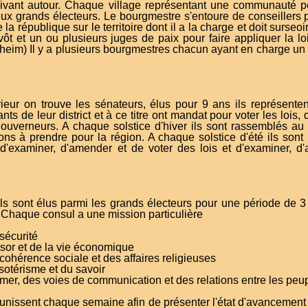
 vivant autour. Chaque village représentant une communauté 
ux grands électeurs. Le bourgmestre s'entoure de conseillers p
de la république sur le territoire dont il a la charge et doit sur
ôt et un ou plusieurs juges de paix pour faire appliquer la 
im) Il y a plusieurs bourgmestres chacun ayant en charge un s
ieur on trouve les sénateurs, élus pour 9 ans ils représenten
nts de leur district et à ce titre ont mandat pour voter les lois, 
uverneurs. A chaque solstice d'hiver ils sont rassemblés au s
ions à prendre pour la région. A chaque solstice d'été ils sont
 d'examiner, d'amender et de voter des lois et d'examiner, d
s sont élus parmi les grands électeurs pour une période de 3 
. Chaque consul a une mission particulière
sécurité
ésor et de la vie économique
cohérence sociale et des affaires religieuses
sotérisme et du savoir
mer, des voies de communication et des relations entre les peu
unissent chaque semaine afin de présenter l'état d'avancement d