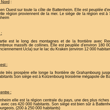
u Nord
:
t en Ouest sur toute la côte de Battenheim. Elle est peuplée d'
tte région proviennent de la mer. Le siège de la région est à
nheim
 :
artie est le long des montagnes et de la frontière avec R
mbreux massifs de collines. Elle est peuplée d'environ 180 00
anciennement Ucla) sur le lac du Kraken (environ 12 000 habitan
est :
le très prospère elle longe la frontière de Grahambourg jusqu
abitants Son siège est à Kolzenbourg troisième mégapole de Ba
entre :
nheim elle est la région centrale du pays, une des plus riches 
e avec ces 420 000 habitants. Son siège est bien sûr à Batte
rgeois. (200 à 250 000 habitants)