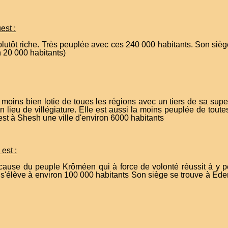
est :
plutôt riche. Très peuplée avec ces 240 000 habitants. Son siè
n 20 000 habitants)
 moins bien lotie de toues les régions avec un tiers de sa supe
lieu de villégiature. Elle est aussi la moins peuplée de tout
est à Shesh une ville d'environ 6000 habitants
est :
ause du peuple Krôméen qui à force de volonté réussit à y pe
 s'élève à environ 100 000 habitants Son siège se trouve à Edem