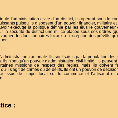
:
toute l'administration civile d'un district, ils opèrent sous le c
ssants puisqu'ils disposent d'un pouvoir financier, militaire et c
uvoir exécuter la politique définie par les élus le gouverneu
pour la sécurité du district une milice placée sous ses ordres (
voquer les fonctionnaires locaux à l'exception des prévôts qu
quer.
 :
l'administration cantonale. Ils sont saisis par la population de
. Ils n'ont qu'un pouvoir d'administration civil limité. Ils peuv
taines missions de respect des règles, mais ils doivent f
u'il s'agit de crimes ou de délits. Ils ont un pouvoir de décisi
e issus de l'impôt local sur le commerce et l'artisanat et d
n.
tice :