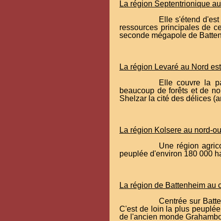
La région Septentrionique a
Elle s'étend d'es
ressources principales de ce
seconde mégapole de Batte
La région Levaré au Nord est
Elle couvre la p
beaucoup de forêts et de no
Shelzar la cité des délices (
La région Kolsere au nord-ou
Une région agrico
peuplée d'environ 180 000 h
La région de Battenheim au c
Centrée sur Batte
C'est de loin la plus peuplé
de l'ancien monde Grahambou