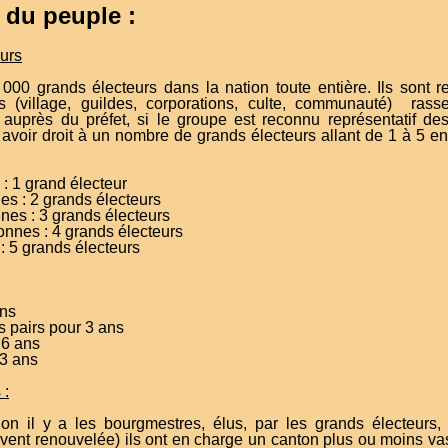
 du peuple :
urs
 000 grands électeurs dans la nation toute entière. Ils sont 
 (village, guildes, corporations, culte, communauté) ra
auprès du préfet, si le groupe est reconnu représentatif d
rs avoir droit à un nombre de grands électeurs allant de 1 à 5 
: 1 grand électeur
s : 2 grands électeurs
es : 3 grands électeurs
nnes : 4 grands électeurs
: 5 grands électeurs
:
ans
s pairs pour 3 ans
 6 ans
 3 ans
 :
n il y a les bourgmestres, élus, par les grands électeurs
uvent renouvelée) ils ont en charge un canton plus ou moins vas