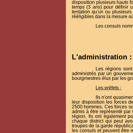
disposition plusieurs hauts f
temps (3 ans) pour définir u
tentation qu'un ou plusieurs
rééligibles dans la mesure où
Les consuls nomme
L'administration :
Les régions sont
administrés par un gouverne
bourgmestres élus par les gr
Les préfets :
Ils n'ont quasimen
leur disposition les forces 
2500 hommes. Ces forces sont
admis à être représenté par 
région. Ils ont également po
chaque district qui peut avo
troupes de la garde républica
les consuls et peuvent être 