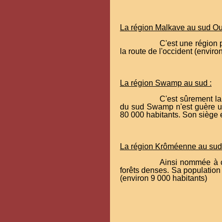
La région Malkave au sud Ou
C'est une région 
la route de l'occident (enviro
La région Swamp au sud :
C'est sûrement la
du sud Swamp n'est guère un 
80 000 habitants. Son siège 
La région Krôméenne au sud 
Ainsi nommée à c
forêts denses. Sa population
(environ 9 000 habitants)