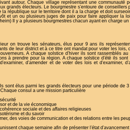
 vivant autour. Chaque village représentant une communauté 
ux grands électeurs. Le bourgmestre s'entoure de conseillers p
de la république sur le territoire dont il a la charge et doit sur
ôt et un ou plusieurs juges de paix pour faire appliquer la 
im) Il y a plusieurs bourgmestres chacun ayant en charge un s
ieur on trouve les sénateurs, élus pour 9 ans ils représenten
nts de leur district et à ce titre ont mandat pour voter les lois, 
uverneurs. A chaque solstice d'hiver ils sont rassemblés au s
ions à prendre pour la région. A chaque solstice d'été ils sont
 d'examiner, d'amender et de voter des lois et d'examiner, d
s sont élus parmi les grands électeurs pour une période de 3 
. Chaque consul a une mission particulière
sécurité
ésor et de la vie économique
cohérence sociale et des affaires religieuses
sotérisme et du savoir
mer, des voies de communication et des relations entre les peu
unissent chaque semaine afin de présenter l'état d'avancement d