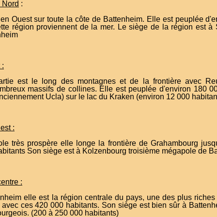
u Nord
:
t en Ouest sur toute la côte de Battenheim. Elle est peuplée d'
tte région proviennent de la mer. Le siège de la région est à
nheim
 :
artie est le long des montagnes et de la frontière avec R
mbreux massifs de collines. Elle est peuplée d'environ 180 00
anciennement Ucla) sur le lac du Kraken (environ 12 000 habitan
est :
le très prospère elle longe la frontière de Grahambourg jusqu
abitants Son siège est à Kolzenbourg troisième mégapole de Ba
entre :
nheim elle est la région centrale du pays, une des plus riches 
e avec ces 420 000 habitants. Son siège est bien sûr à Batte
rgeois. (200 à 250 000 habitants)