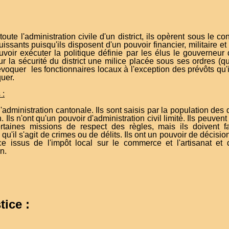
:
toute l'administration civile d'un district, ils opèrent sous le c
ssants puisqu'ils disposent d'un pouvoir financier, militaire et c
uvoir exécuter la politique définie par les élus le gouverneu
pour la sécurité du district une milice placée sous ses ordres (
voquer les fonctionnaires locaux à l'exception des prévôts qu
quer.
 :
l'administration cantonale. Ils sont saisis par la population de
. Ils n'ont qu'un pouvoir d'administration civil limité. Ils peuv
taines missions de respect des règles, mais ils doivent f
u'il s'agit de crimes ou de délits. Ils ont un pouvoir de décisi
e issus de l'impôt local sur le commerce et l'artisanat et d
n.
tice :