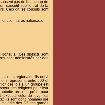
e disposent pas de beaucoup de
n exécutif trop fort et de la
rs. Ceci dit les consuls sont
s fonctionnaires nationaux.
 consuls. Les districts sont
ons sont administrés par des
tes cours régionales. Ils ont à
gions représente entre 500 et
ion des lois si un groupe est
cteur des religions pour leur
 autorité un sous préfet pour
t (excepté celui de lever les
état, ils sont donc nommés par
e majorité des 2/3 des grands