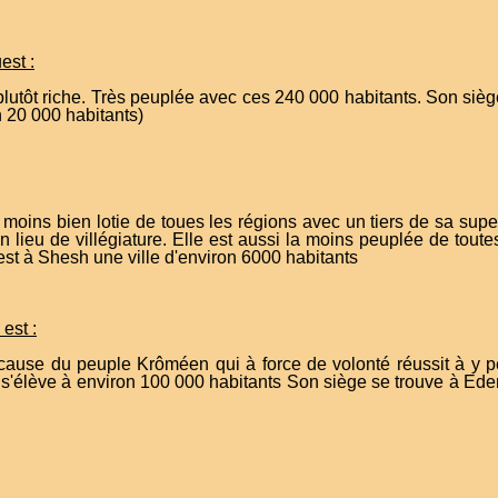
est :
plutôt riche. Très peuplée avec ces 240 000 habitants. Son siè
n 20 000 habitants)
 moins bien lotie de toues les régions avec un tiers de sa supe
lieu de villégiature. Elle est aussi la moins peuplée de tout
est à Shesh une ville d'environ 6000 habitants
est :
ause du peuple Krôméen qui à force de volonté réussit à y pe
 s'élève à environ 100 000 habitants Son siège se trouve à Edem