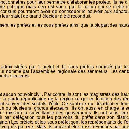
onctionnaires pour leur permettre d'élaborer les projets. Ils n
ne politique mais ceci est voulu par la nation qui se méfie d'u
 consuls pourraient avoir de confisquer le pouvoir aux sénateu
 leur statut de grand électeur à été reconduit.
nt les préfets et les sous préfets ainsi que la plupart des haut
 administrées par 1 préfet et 11 sous préfets nommés par les
ur nommé par l'assemblée régionale des sénateurs. Les cant
ands électeurs.
t aucun pouvoir civil. Par contre ils sont les magistrats des hau
de la garde républicaine de la région ce qui en fonction des ré
 souvent des soldats d'élite. Ce sont eux qui décident en fonct
un ou plusieurs grands électeurs. Ils ont aussi en charge le se
ur mission la surveillance des gouverneurs. Ils ont sous leur
ir par délégation tous les pouvoirs du préfet dans son distric
ine.) Les préfets et les sous préfet sont les représentants de l'
révoqués par eux. Mais ils peuvent être aussi révoqués par un