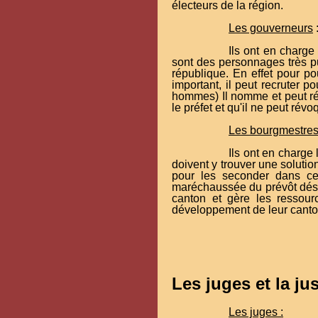
électeurs de la région.
Les gouverneurs
Ils ont en charge 
sont des personnages très pui
république. En effet pour po
important, il peut recruter 
hommes) Il nomme et peut ré
le préfet et qu'il ne peut révo
Les bourgmestres
Ils ont en charge 
doivent y trouver une solution
pour les seconder dans cer
maréchaussée du prévôt dés q
canton et gère les ressourc
développement de leur canto
Les juges et la jus
Les juges :