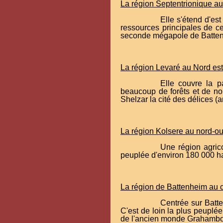
La région Septentrionique a
Elle s'étend d'es
ressources principales de ce
seconde mégapole de Batte
La région Levaré au Nord est
Elle couvre la p
beaucoup de forêts et de no
Shelzar la cité des délices (
La région Kolsere au nord-ou
Une région agrico
peuplée d'environ 180 000 h
La région de Battenheim au c
Centrée sur Batte
C'est de loin la plus peuplé
de l'ancien monde Grahambou