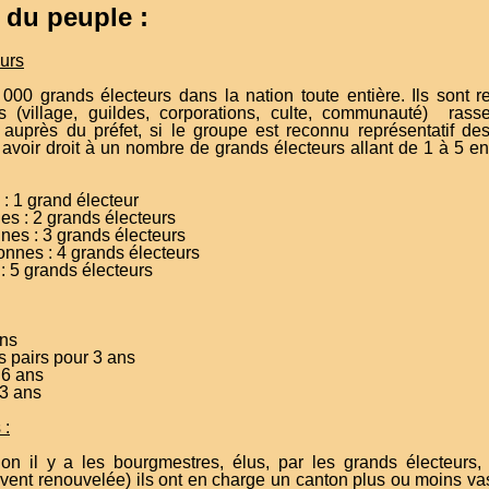
 du peuple :
urs
 000 grands électeurs dans la nation toute entière. Ils sont 
 (village, guildes, corporations, culte, communauté) ra
auprès du préfet, si le groupe est reconnu représentatif d
rs avoir droit à un nombre de grands électeurs allant de 1 à 5 
: 1 grand électeur
s : 2 grands électeurs
es : 3 grands électeurs
nnes : 4 grands électeurs
: 5 grands électeurs
:
ans
s pairs pour 3 ans
 6 ans
 3 ans
 :
n il y a les bourgmestres, élus, par les grands électeurs
uvent renouvelée) ils ont en charge un canton plus ou moins vas