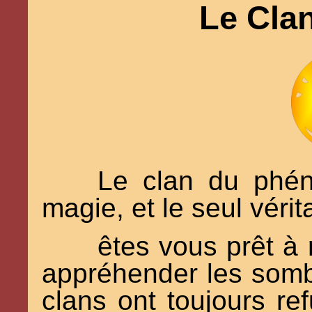
Le Cla
Le clan du phéni
magie, et le seul véri
êtes vous prêt à 
appréhender les somb
clans ont toujours re