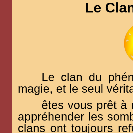
Le Cla
Le clan du phéni
magie, et le seul véri
êtes vous prêt à 
appréhender les somb
clans ont toujours re