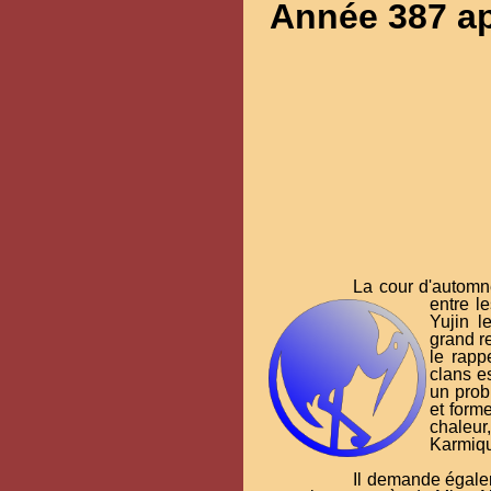
Année 387 ap
La cour d'automne
entre l
Yujin l
grand re
le rapp
clans e
un prob
et forme
chaleur
Karmiqu
Il demande égalem