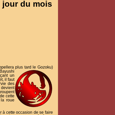
jour du mois
appellera plus tard le Gozoku)
Bayushi
nçant un
, il faut
rvie des
 devient
groupent
 de cette
 la roue
 à cette occasion de se faire