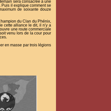
endemain sera consacrée à une
. Puis il explique comment se
un maximum de soixante douze
du Champion du Clan du Phénix,
ette alliance le dit, il n'y a
ui ouvre une route commerciale
oit venu lors de la cour pour
rces.
uer en masse par trois légions