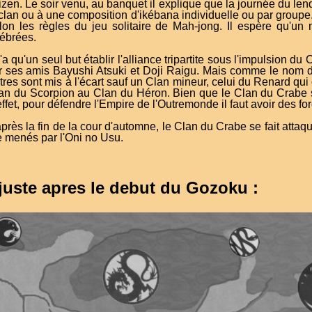
izen. Le soir venu, au banquet il explique que la journée du l
clan ou à une composition d'ikébana individuelle ou par groupe
lon les règles du jeu solitaire de Mah-jong. Il espère qu'
lébrées.
'a qu'un seul but établir l'alliance tripartite sous l'impulsion 
ar ses amis Bayushi Atsuki et Doji Raigu. Mais comme le nom de c
utres sont mis à l'écart sauf un Clan mineur, celui du Renard q
Clan du Scorpion au Clan du Héron. Bien que le Clan du Crabe s
fet, pour défendre l'Empire de l'Outremonde il faut avoir des fo
près la fin de la cour d'automne, le Clan du Crabe se fait attaq
e menés par l'Oni no Usu.
 juste apres le debut du Gozoku :