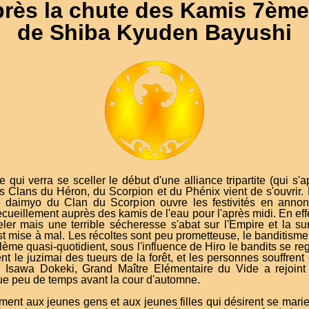
rès la chute des Kamis 7
ème
de Shiba Kyuden Bayushi
 qui verra se sceller le début d'une alliance tripartite (qui s'
es Clans du Héron, du Scorpion et du Phénix vient de s'ouvrir.
e daimyo du Clan du Scorpion ouvre les festivités en anno
cueillement auprès des kamis de l'eau pour l'après midi. En effet
eler mais une terrible sécheresse s'abat sur l'Empire et la su
st mise à mal. Les récoltes sont peu prometteuse, le banditisme
lème quasi-quotidient, sous l'influence de Hiro le bandits se re
nt le juzimai des tueurs de la forêt, et les personnes souffrent
, Isawa Dokeki, Grand Maître Elémentaire du Vide a rejoint
e peu de temps avant la cour d'automne.
ent aux jeunes gens et aux jeunes filles qui désirent se marier