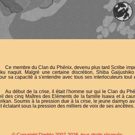
Ce membre du Clan du Phénix, devenu plus tard Scribe impéria
u naquit. Malgré une certaine discrétion, Shiba Gaijushiko
pour sa capacité à s'entendre avec tous ses interlocuteurs tout
Au début de la crise, il était l'homme sur qui le Clan du Ph
il des cinq Maîtres des Eléments de la famille Isawa et à cau
rikan. Soumis à la pression due à la crise, le jeune daimyo a
t éclatant sous la pression des milliers de voix de ses ancêtres.
© Copyright Dimble 2007-2026, tous droits réservés.