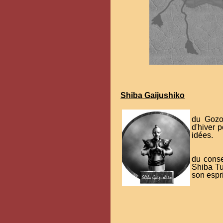
Shiba Gaijushiko
du Gozok
d'hiver 
idées.
du conse
Shiba Tu
son espri