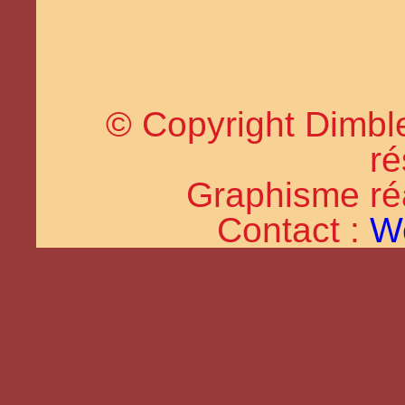
© Copyright Dimble
ré
Graphisme réal
Contact :
W