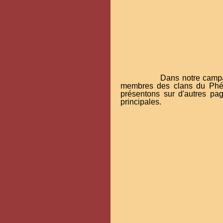
Dans notre campa
membres des clans du Phéni
présentons sur d'autres page
principales.