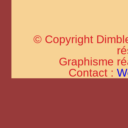
© Copyright Dimble
ré
Graphisme réal
Contact :
W