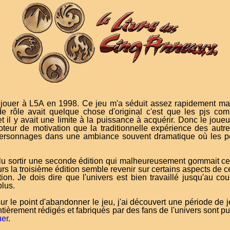
jouer à L5A en 1998. Ce jeu m'a séduit assez rapidement mal
de rôle avait quelque chose d'original c'est que les pjs co
 il y avait une limite à la puissance à acquérir. Donc le joueur
eur de motivation que la traditionnelle expérience des autres
s personnages dans une ambiance souvent dramatique où les 
 sortir une seconde édition qui malheureusement gommait cet e
rs la troisième édition semble revenir sur certains aspects de ce
tion. Je dois dire que l'univers est bien travaillé jusqu'au co
plus.
sur le point d'abandonner le jeu, j'ai découvert une période de 
èrement rédigés et fabriqués par des fans de l'univers sont pu
uer
.