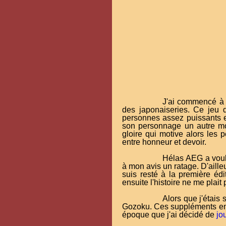
J'ai commencé à 
des japonaiseries. Ce jeu 
personnes assez puissants et
son personnage un autre mot
gloire qui motive alors le
entre honneur et devoir.
Hélas AEG a voulu
à mon avis un ratage. D'ailleu
suis resté à la première édi
ensuite l'histoire ne me plait 
Alors que j'étais 
Gozoku. Ces suppléments enti
époque que j'ai décidé de
jo