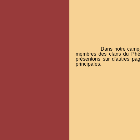
Dans notre campa
membres des clans du Phéni
présentons sur d'autres page
principales.