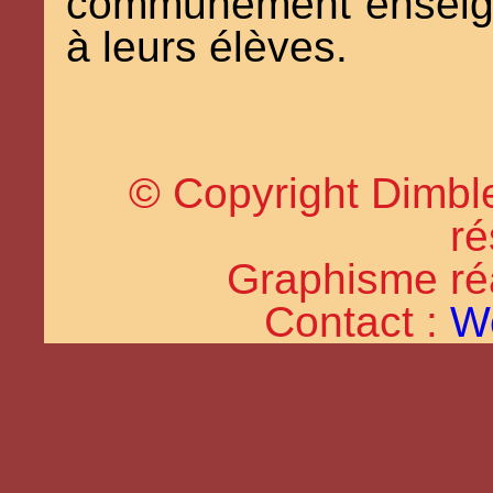
communément enseign
à leurs élèves.
© Copyright Dimble
ré
Graphisme réal
Contact :
W