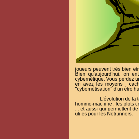
joueurs peuvent très bien êtr
Bien qu'aujourd'hui, on en
cybernétique. Vous perdez un
en avez les moyens : cacher
"cybernétisation" d'un être h
L'évolution de la
homme-machine : les plots co
... et aussi qui permettent 
utiles pour les Netrunners.