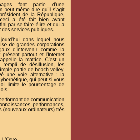
nages font partie d'une
n peut même dire qu'il s'agit
 président de la République,
(ceci a été fait bien avant
ini par se faire élire et qui a
 des services publiques.
ourd'hui dans lequel nous
rise de grandes corporations
aux d'intervenir comme la
 présent partout et l'Internet
appelle la matrice. C'est un
 rempli de désillusion, les
simple partie de beach-volley.
é une voie alternative : la
ybernétique, qui peut si vous
loi limite le pourcentage de
ois.
s performant de communication
 connaissances, performances,
s (nouveaux ordinateurs) très
L'Ogre