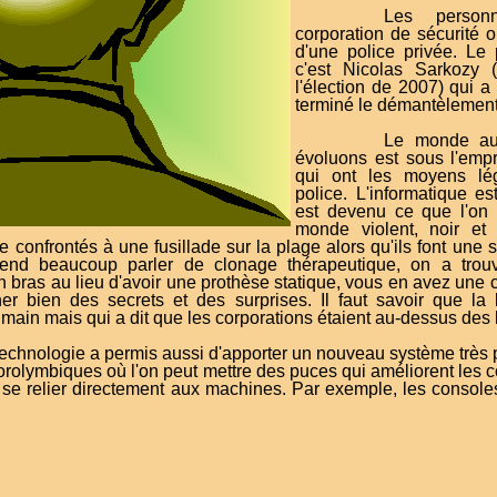
Les person
corporation de sécurité o
d'une police privée. Le
c'est Nicolas Sarkozy 
l'élection de 2007) qui a f
terminé le démantèlement
Le monde auj
évoluons est sous l'emp
qui ont les moyens lég
police. L'informatique est
est devenu ce que l'on 
monde violent, noir et
e confrontés à une fusillade sur la plage alors qu'ils font une 
tend beaucoup parler de clonage thérapeutique, on a trouv
 bras au lieu d'avoir une prothèse statique, vous en avez une c
 bien des secrets et des surprises. Il faut savoir que la 
umain mais qui a dit que les corporations étaient au-dessus des l
 technologie a permis aussi d'apporter un nouveau système trè
rolymbiques où l'on peut mettre des puces qui améliorent les
de se relier directement aux machines. Par exemple, les console