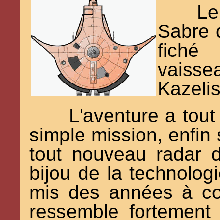
L
Sabre 
fich
vaisse
Kazelis
L'aventure a tou
simple mission, enfin s
tout nouveau radar de
bijou de la technolog
mis des années à con
ressemble fortement 