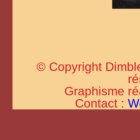
© Copyright Dimble
ré
Graphisme réal
Contact :
W