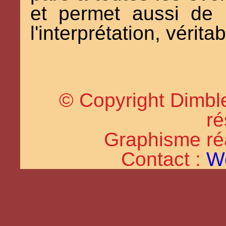
et permet aussi de 
l'interprétation, vérita
© Copyright Dimble
ré
Graphisme réal
Contact :
W