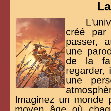
La
L'un
créé par 
passer, 
une parod
de la fa
regarder,
une pers
atmosphè
Imaginez un monde 
moyen âge où chaqu