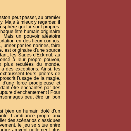
eston peut passer, au premier
. Mais à mieux y regarder, il
sphère qui lui sont propres.
aque être humain originaire
 Mais un pouvoir aléatoire
portation en des lieux connus,
 uriner par les narines, faire
e, est originaire d'une source
ant, les Sages d'Eckmül, au
noncé à leur propre pouvoir,
es plus reculées du monde,
y a des exceptions. Ainsi, les
 exhaussent leurs prières de
roscrit l'usage de la magie.
, d'une force prodigieuse et
dant être enchantés par des
rupture d'enchantement ! Pour
personnages peut être un bon
si bien un humain doté d'un
anté. L'ambiance propre aux
dier des scénarios classiques
vement, le jeu se situe entre
rbre arrivent nettement plus