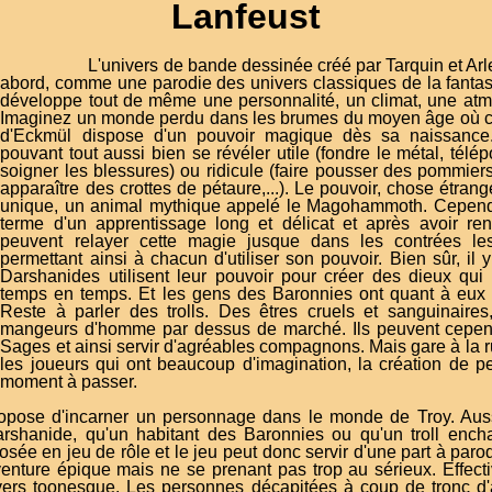
Lanfeust
L'univers de bande dessinée créé par Tarquin et Arl
abord, comme une parodie des univers classiques de la fantasy
développe tout de même une personnalité, un climat, une atmo
Imaginez un monde perdu dans les brumes du moyen âge où ch
d'Eckmül dispose d'un pouvoir magique dès sa naissance.
pouvant tout aussi bien se révéler utile (fondre le métal, télé
soigner les blessures) ou ridicule (faire pousser des pommiers,
apparaître des crottes de pétaure,...). Le pouvoir, chose étrang
unique, un animal mythique appelé le Magohammoth. Cepend
terme d'un apprentissage long et délicat et après avoir re
peuvent relayer cette magie jusque dans les contrées l
permettant ainsi à chacun d'utiliser son pouvoir. Bien sûr, il 
Darshanides utilisent leur pouvoir pour créer des dieux qui
temps en temps. Et les gens des Baronnies ont quant à eux p
Reste à parler des trolls. Des êtres cruels et sanguinaires
mangeurs d'homme par dessus de marché. Ils peuvent cepen
Sages et ainsi servir d'agréables compagnons. Mais gare à la 
les joueurs qui ont beaucoup d'imagination, la création de 
moment à passer.
opose d'incarner un personnage dans le monde de Troy. Aus
arshanide, qu'un habitant des Baronnies ou qu'un troll ench
sée en jeu de rôle et le jeu peut donc servir d'une part à paro
 aventure épique mais ne se prenant pas trop au sérieux. Effecti
vers toonesque. Les personnes décapitées à coup de tronc d'a