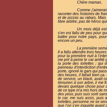
Chère maman,
Comme j'aimerais 
raconter des histoires de fr
et de pizzas au rabais. Mais 
libre arbitre, pas de héros q
Un mois déjà est 
s'en est fallu de peu pour q
battre pour notre pays, pou
encore un peu.
La première semai
Il a fallu attendre trois heure
pour la première nuit à l'int
me prit à peine le car arrêté
la porte des toilettes ; qui
panneau d'interdiction d'entre
porte, ignoré le gars qui pass
des heures, il fallait bien ça
de service, un black, avait c
lémurien à son arbre, il me fi
devais quelque chose pour avo
de ce type m'a mis hors de mo
des yeux, puis suis sorti san
le car, me suis assis, puis
toilettes, personne ne se sera
que l'on s'en inquiète avant 