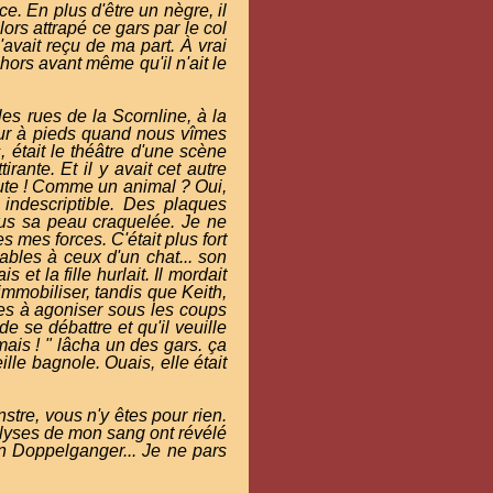
ce. En plus d'être un nègre, il
alors attrapé ce gars par le col
avait reçu de ma part. À vrai
hors avant même qu'il n'ait le
es rues de la Scornline, à la
tour à pieds quand nous vîmes
s, était le théâtre d'une scène
rante. Et il y avait cet autre
pute ! Comme un animal ? Oui,
 indescriptible. Des plaques
ous sa peau craquelée. Je ne
es mes forces. C'était plus fort
les à ceux d'un chat... son
 et la fille hurlait. Il mordait
l'immobiliser, tandis que Keith,
utes à agoniser sous les coups
e se débattre et qu'il veuille
mais ! " lâcha un des gars. ça
ille bagnole. Ouais, elle était
re, vous n'y êtes pour rien.
alyses de mon sang ont révélé
un Doppelganger... Je ne pars