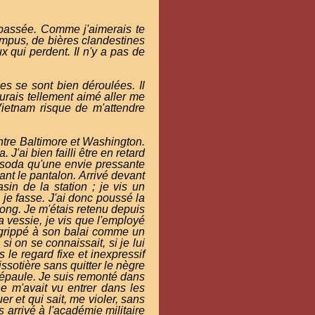
 passée. Comme j'aimerais te
ampus, de bières clandestines
x qui perdent. Il n'y a pas de
es se sont bien déroulées. Il
urais tellement aimé aller me
Vietnam risque de m'attendre
ntre Baltimore et Washington.
 J'ai bien failli être en retard
de soda qu'une envie pressante
ant le pantalon. Arrivé devant
sin de la station ; je vis un
e je fasse. J'ai donc poussé la
 long. Je m'étais retenu depuis
ma vessie, je vis que l'employé
, agrippé à son balai comme un
si on se connaissait, si je lui
 le regard fixe et inexpressif
ssotière sans quitter le nègre
d'épaule. Je suis remonté dans
e m'avait vu entrer dans les
er et qui sait, me violer, sans
 arrivé à l'académie militaire