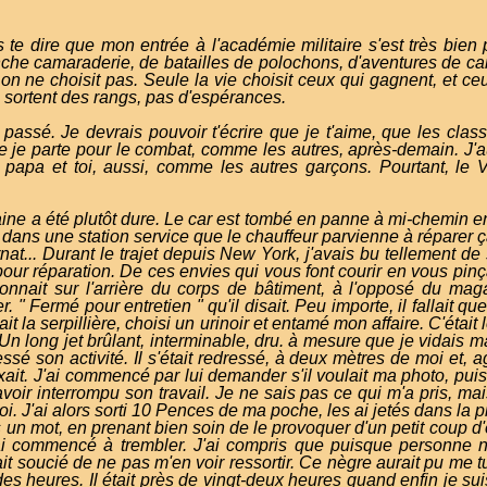
te dire que mon entrée à l'académie militaire s'est très bien
anche camaraderie, de batailles de polochons, d'aventures de c
on ne choisit pas. Seule la vie choisit ceux qui gagnent, et ceu
ui sortent des rangs, pas d'espérances.
passé. Je devrais pouvoir t'écrire que je t'aime, que les class
ue je parte pour le combat, comme les autres, après-demain. J'a
r papa et toi, aussi, comme les autres garçons. Pourtant, le 
ne a été plutôt dure. Le car est tombé en panne à mi-chemin e
s dans une station service que le chauffeur parvienne à réparer ça.
ernat... Durant le trajet depuis New York, j'avais bu tellement 
 pour réparation. De ces envies qui vous font courir en vous pinç
 donnait sur l'arrière du corps de bâtiment, à l'opposé du maga
r. " Fermé pour entretien " qu'il disait. Peu importe, il fallait qu
ait la serpillière, choisi un urinoir et entamé mon affaire. C'était
. Un long jet brûlant, interminable, dru. à mesure que je vidais 
essé son activité. Il s'était redressé, à deux mètres de moi et
xait. J'ai commencé par lui demander s'il voulait ma photo, puis 
ir interrompu son travail. Je ne sais pas ce qui m'a pris, mais
i. J'ai alors sorti 10 Pences de ma poche, les ai jetés dans la pi
s un mot, en prenant bien soin de le provoquer d'un petit coup 
 ai commencé à trembler. J'ai compris que puisque personne n
it soucié de ne pas m'en voir ressortir. Ce nègre aurait pu me tu
des heures. Il était près de vingt-deux heures quand enfin je suis