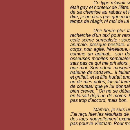
Ce type m'avait su
était gay et honteux de l'être.
de sa chemise au rabais et l
dire, je ne crois pas que mon
temps de réagir, ni moi de lui
Une heure plus ta
recherche d'un taxi pour ret
cette scène surréaliste : sous
animale, presque bestiale. Il
corps, noir, agité, frénétiq
comme un animal... son dos 
osseuses mobiles semblaient
sais pas ce qui me prit alors, 
que moi. Son odeur musquée
haleine de cadavre... il fallai
et griffait, et la fille hurlai
un de mes potes, faisait tair
de couteau que je lui donnais
bien crever. " On ne se débar
en faisait déjà un de moins. P
pas trop d'accord, mais bon.
Maman, je suis u
J'ai reçu hier les résultats
des tags nouvellement exprim
pas pour le Vietnam. Pour moi