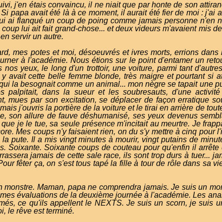
ivi, j'en étais convaincu, il ne niait que par honte de son attiran
 Si papa avait été là à ce moment, il aurait été fier de moi : j'ai 
ui ai flanqué un coup de poing comme jamais personne n'en n'
 coup lui ait fait grand-chose... et deux videurs m'avaient mis de
 en servir un autre.
rd, mes potes et moi, désoeuvrés et ivres morts, errions dans l
ourner à l'académie. Nous étions sur le point d'entamer un re
 nos yeux, le long d'un trottoir, une voiture, parmi tant d'autre
 y avait cette belle femme blonde, très maigre et pourtant si atti
ue, qui la besognait comme un animal... mon nègre se tapait une 
palpitait, dans la sueur et les soubresauts, d'une activité
, mues par son excitation, se déplacer de façon erratique s
mais j'ouvris la portière de la voiture et le tirai en arrière de tout
, son allure de fauve déshumanisé, ses yeux devenus semblab
t que je le tue, sa seule présence m'incitait au meurtre. Je frappais
t encore. Mes coups n'y faisaient rien, on du s'y mettre à cinq pour 
e la pute. Il a mis vingt minutes à mourir, vingt putains de min
. Soixante. Soixante coups de couteau pour qu'enfin il arrête d
rassera jamais de cette sale race, ils sont trop durs à tuer... ja
our fêter ça, on s'est tous tapé la fille à tour de rôle dans sa vie
n monstre. Maman, papa ne comprendra jamais. Je suis un monst
 de mes évaluations de la deuxième journée à l'académie. Les an
és, ce qu'ils appellent le NEXTS. Je suis un scorn, je suis 
, le rêve est terminé.