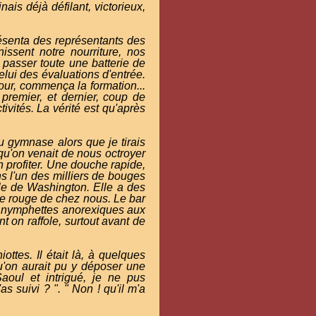
ais déjà défilant, victorieux,
résenta des représentants des
issent notre nourriture, nos
 passer toute une batterie de
lui des évaluations d'entrée.
our, commença la formation...
premier, et dernier, coup de
ivités. La vérité est qu'après
 gymnase alors que je tirais
 qu'on venait de nous octroyer
 profiter. Une douche rapide,
ns l'un des milliers de bouges
lle de Washington. Elle a des
ue rouge de chez nous. Le bar
es nymphettes anorexiques aux
t on raffole, surtout avant de
ttes. Il était là, à quelques
u'on aurait pu y déposer une
aoul et intrigué, je ne pus
as suivi ? ". " Non ! qu'il m'a