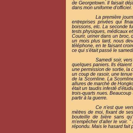
de Georgetown. Il faisait déj
dans mon uniforme d'officier.
La première journ
entreprises privées qui fin
boissons, etc. La seconde fu
tests physiques, médicaux et
Courir, uriner dans un broc,
un mois plus tard, nous dev
téléphone, en te faisant croi
ce qui s'était passé le samedi 
Samedi soir, ver
quelques paniers. Ils étaient
une permission de sortie, la
un coup de rasoir, une tenue 
de la Scornline. La Scornlin
allures de marché de Hongkon
était un taudis infesté d'ét
trois-quarts nues. Beaucoup d
partir à la guerre.
Ce n'est que vers
mètres de moi, fixant de se
bouteille de bière sans qu
m'empêcher d'aller le voir. " 
répondu. Mais le hasard fait p