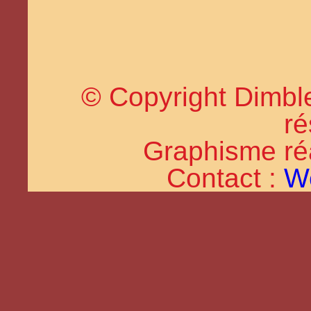
© Copyright Dimble
ré
Graphisme réal
Contact :
W