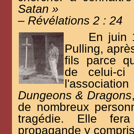
Satan »
– Révélations 2 : 24
En juin 
Pulling, aprè
fils parce 
de celui-ci
l'associatio
Dungeons & Dragons
de nombreux person
tragédie. Elle fe
propagande y compris à