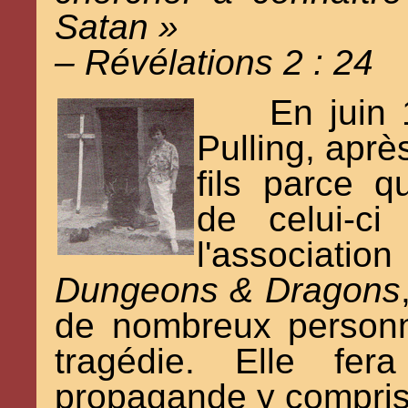
Satan »
– Révélations 2 : 24
En juin 
Pulling, aprè
fils parce 
de celui-ci
l'associatio
Dungeons & Dragons
de nombreux person
tragédie. Elle fe
propagande y compris à