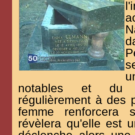
l
a
N
d
P
s
u
notables et du m
régulièrement à des p
femme renforcera 
révèlera qu'elle est