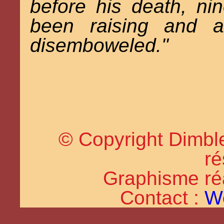
before his death, ni
been raising and 
disemboweled."
© Copyright Dimble
ré
Graphisme réal
Contact :
W